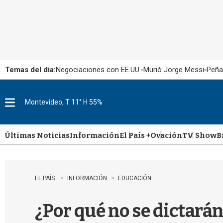
Temas del día:
Negociaciones con EE.UU.
Murió Jorge Messi
Peña
Montevideo, T 11° H 55%
M
e
n
u
Últimas Noticias
Información
El País +
Ovación
TV Show
B
EL PAÍS
INFORMACIÓN
EDUCACIÓN
¿Por qué no se dictarán 