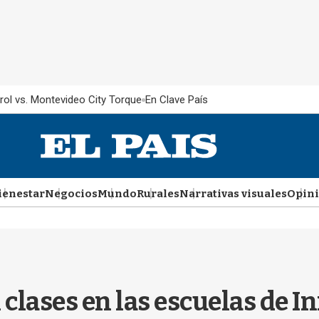
rol vs. Montevideo City Torque
En Clave País
ienestar
Negocios
Mundo
Rurales
Narrativas visuales
Opin
clases en las escuelas de In