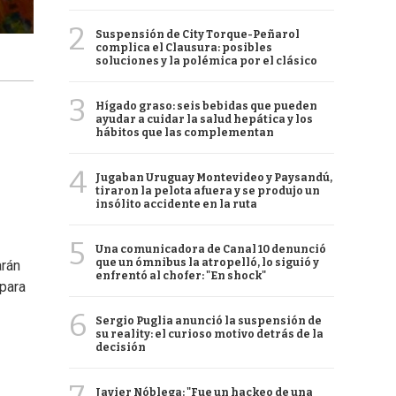
2
Suspensión de City Torque-Peñarol
complica el Clausura: posibles
soluciones y la polémica por el clásico
3
Hígado graso: seis bebidas que pueden
ayudar a cuidar la salud hepática y los
hábitos que las complementan
4
Jugaban Uruguay Montevideo y Paysandú,
tiraron la pelota afuera y se produjo un
insólito accidente en la ruta
5
Una comunicadora de Canal 10 denunció
que un ómnibus la atropelló, lo siguió y
arán
enfrentó al chofer: "En shock"
para
6
Sergio Puglia anunció la suspensión de
su reality: el curioso motivo detrás de la
decisión
Javier Nóblega: "Fue un hackeo de una