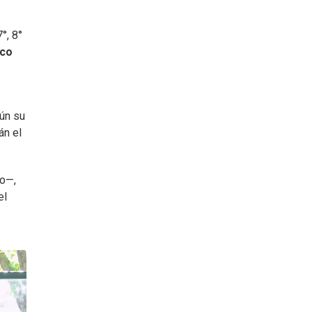
7°, 8°
ico
gún su
án el
eo—,
el