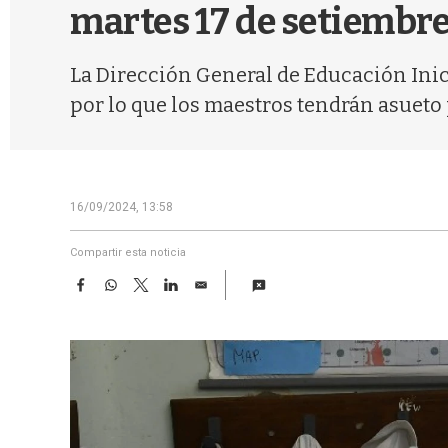
martes 17 de setiembre
La Dirección General de Educación Inic
por lo que los maestros tendrán asueto 
16/09/2024, 13:58
Compartir esta noticia
F
W
T
L
E
a
h
w
i
m
c
a
i
n
a
e
t
t
k
i
b
s
t
e
l
o
A
e
d
o
p
r
I
k
p
n