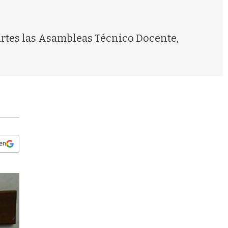
s
q
u
e
artes las Asambleas Técnico Docente,
d
a
 en