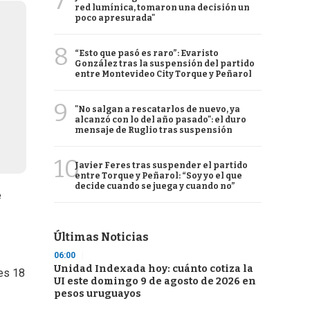
7
red lumínica, tomaron una decisión un
poco apresurada"
8
“Esto que pasó es raro”: Evaristo
González tras la suspensión del partido
entre Montevideo City Torque y Peñarol
9
"No salgan a rescatarlos de nuevo, ya
alcanzó con lo del año pasado": el duro
mensaje de Ruglio tras suspensión
10
Javier Feres tras suspender el partido
entre Torque y Peñarol: “Soy yo el que
decide cuando se juega y cuando no”
e
Últimas Noticias
06:00
Unidad Indexada hoy: cuánto cotiza la
les 18
UI este domingo 9 de agosto de 2026 en
pesos uruguayos