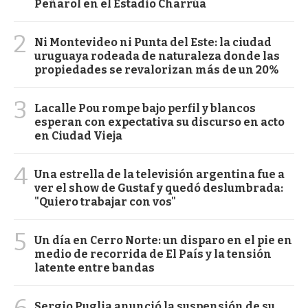
Peñarol en el Estadio Charrúa
2
Ni Montevideo ni Punta del Este: la ciudad
uruguaya rodeada de naturaleza donde las
propiedades se revalorizan más de un 20%
3
Lacalle Pou rompe bajo perfil y blancos
esperan con expectativa su discurso en acto
en Ciudad Vieja
4
Una estrella de la televisión argentina fue a
ver el show de Gustaf y quedó deslumbrada:
"Quiero trabajar con vos"
5
Un día en Cerro Norte: un disparo en el pie en
medio de recorrida de El País y la tensión
latente entre bandas
6
Sergio Puglia anunció la suspensión de su