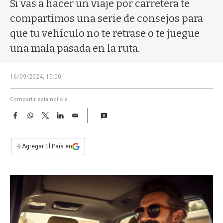
a
Si vas a hacer un viaje por carretera te
compartimos una serie de consejos para
que tu vehículo no te retrase o te juegue
una mala pasada en la ruta.
16/09/2024, 10:00
Compartir esta noticia
F
W
T
L
E
a
h
w
i
m
c
a
i
n
a
e
t
t
k
i
+
Agregar El País en
b
s
t
e
l
o
A
e
d
o
p
r
I
k
p
n