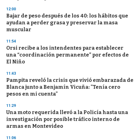
3
s
12:00
e
Bajar de peso después de los 40: los hábitos que
c
ayudan a perder grasa y preservar la masa
o
n
muscular
d
s
11:54
Orsi recibe a los intendentes para establecer
una “coordinación permanente” por efectos de
El Niño
11:43
Pampita reveló la crisis que vivió embarazada de
Blanca junto a Benjamín Vicuña: "Tenía cero
pesos en mi cuenta"
11:29
Una moto requerida llevó a la Policía hasta una
investigación por posible tráfico interno de
armas en Montevideo
11:06