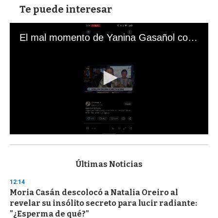
Te puede interesar
El mal momento de Yanina Gasañol con un hincha argentino en "Subrayado"
0
s
e
c
Últimas Noticias
o
n
12:14
d
Moria Casán descolocó a Natalia Oreiro al
s
o
revelar su insólito secreto para lucir radiante:
f
"¿Esperma de qué?"
3