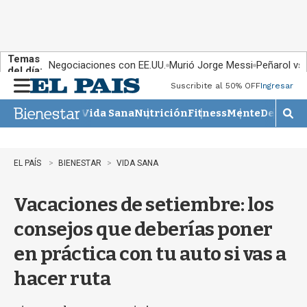
Temas
Negociaciones con EE.UU.
Murió Jorge Messi
Peñarol vs
del día:
Suscribite al 50% OFF
Ingresar
M
e
Vida Sana
Nutrición
Fitness
Mente
Descans
n
M
u
o
s
t
EL PAÍS
BIENESTAR
VIDA SANA
r
a
Vacaciones de setiembre: los
r
b
consejos que deberías poner
�
s
en práctica con tu auto si vas a
q
u
hacer ruta
e
d