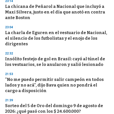
23:14
d
La chicana de Peñarol a Nacional que incluyó a
s
o
Maxi Silvera, justo en el día que anotó en contra
f
ante Boston
3
3
s
23:04
e
La charla de Eguren en el vestuario de Nacional,
c
el silencio de los futbolistas y el enojo de los
o
n
dirigentes
d
s
22:32
Insólito festejo de gol en Brasil: cayó al túnel de
los vestuarios, se lo anularon y salió lesionado
21:53
"No me puedo permitir salir campeón en todos
lados y no acá", dijo Bava quien no pondrá el
cargo a disposición
21:39
Sorteo del 5 de Oro del domingo 9 de agosto de
2026: ¿qué pasó con los $ 24.600.000?