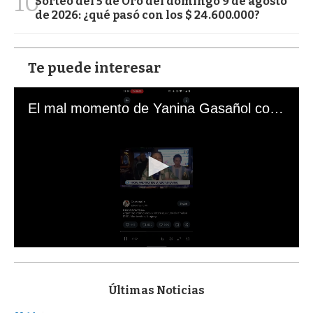
10
Sorteo del 5 de Oro del domingo 9 de agosto
de 2026: ¿qué pasó con los $ 24.600.000?
Te puede interesar
El mal momento de Yanina Gasañol con un hincha argentino en "Subrayado"
0
s
e
c
Últimas Noticias
o
n