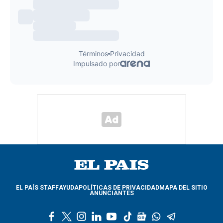
EL PAÍS STAFF
AYUDA
POLÍTICAS DE PRIVACIDAD
MAPA DEL SITIO
ANUNCIANTES
f
t
i
l
y
t
g
w
t