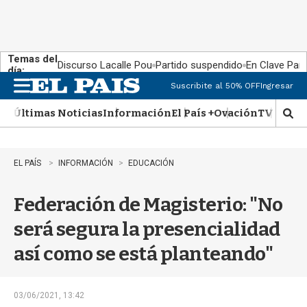
Temas del
Discurso Lacalle Pou
Partido suspendido
En Clave País
día:
Suscribite al 50% OFF
Ingresar
M
e
Últimas Noticias
Información
El País +
Ovación
TV Show
n
M
u
o
s
t
EL PAÍS
INFORMACIÓN
EDUCACIÓN
r
a
Federación de Magisterio: "No
r
b
será segura la presencialidad
�
s
así como se está planteando"
q
u
e
d
03/06/2021, 13:42