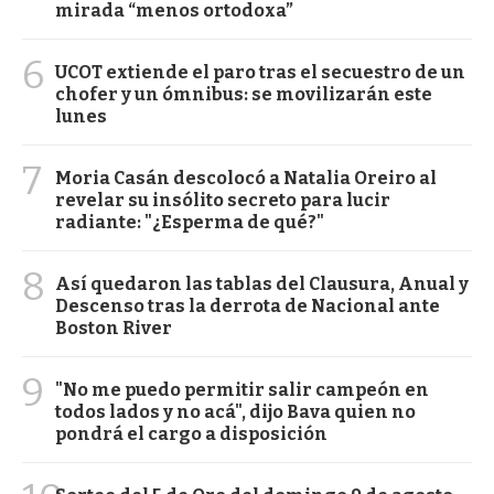
mirada “menos ortodoxa”
6
UCOT extiende el paro tras el secuestro de un
chofer y un ómnibus: se movilizarán este
lunes
7
Moria Casán descolocó a Natalia Oreiro al
revelar su insólito secreto para lucir
radiante: "¿Esperma de qué?"
8
Así quedaron las tablas del Clausura, Anual y
Descenso tras la derrota de Nacional ante
Boston River
9
"No me puedo permitir salir campeón en
todos lados y no acá", dijo Bava quien no
pondrá el cargo a disposición