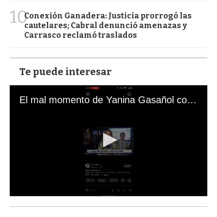
10
Conexión Ganadera: Justicia prorrogó las
cautelares; Cabral denunció amenazas y
Carrasco reclamó traslados
Te puede interesar
El mal momento de Yanina Gasañol con un hincha argentino en "Subrayado"
0
s
e