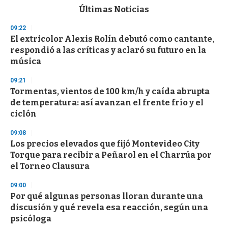
c
Últimas Noticias
o
n
09:22
d
El extricolor Alexis Rolín debutó como cantante,
s
o
respondió a las críticas y aclaró su futuro en la
f
música
3
3
s
09:21
e
Tormentas, vientos de 100 km/h y caída abrupta
c
de temperatura: así avanzan el frente frío y el
o
n
ciclón
d
s
09:08
Los precios elevados que fijó Montevideo City
Torque para recibir a Peñarol en el Charrúa por
el Torneo Clausura
09:00
Por qué algunas personas lloran durante una
discusión y qué revela esa reacción, según una
psicóloga