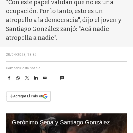
a
"Con este papel validan que no es una
ocupación. Por lo tanto, esto es un
atropello a la democracia", dijo el joven y
Santiago González zanjó: "Acá nadie
atropella a nadie".
20/04/2023, 18:35
Compartir esta noticia
F
W
T
L
E
a
h
w
i
m
c
a
i
n
a
e
t
t
k
i
+
Agregar El País en
b
s
t
e
l
o
A
e
d
o
p
r
I
k
p
n