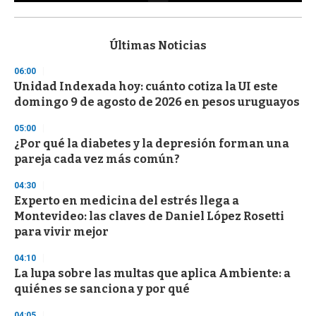
0
s
e
c
Últimas Noticias
o
n
06:00
d
Unidad Indexada hoy: cuánto cotiza la UI este
s
o
domingo 9 de agosto de 2026 en pesos uruguayos
f
3
05:00
3
s
¿Por qué la diabetes y la depresión forman una
e
pareja cada vez más común?
c
o
04:30
n
d
Experto en medicina del estrés llega a
s
Montevideo: las claves de Daniel López Rosetti
para vivir mejor
04:10
La lupa sobre las multas que aplica Ambiente: a
quiénes se sanciona y por qué
04:05