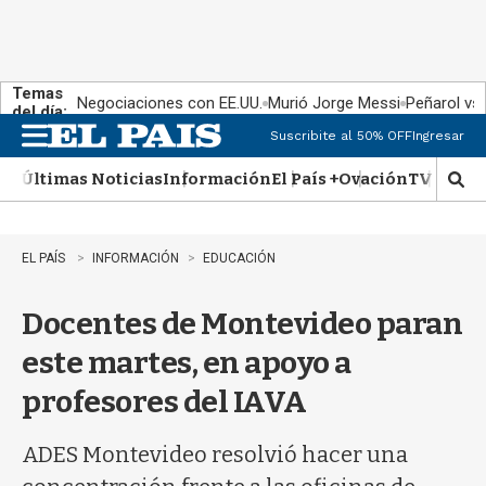
Temas
Negociaciones con EE.UU.
Murió Jorge Messi
Peñarol vs
del día:
Suscribite al 50% OFF
Ingresar
M
e
Últimas Noticias
Información
El País +
Ovación
TV Show
n
M
u
o
s
t
EL PAÍS
INFORMACIÓN
EDUCACIÓN
r
a
Docentes de Montevideo paran
r
b
este martes, en apoyo a
�
s
profesores del IAVA
q
u
e
ADES Montevideo resolvió hacer una
d