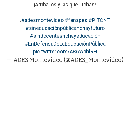
¡Arriba los y las que luchan!
.
.
#adesmontevideo
#fenapes
#PITCNT
#sineducaciónpúblicanohayfuturo
#sindocentesnohayeducación
#EnDefensaDeLaEducaciónPública
pic.twitter.com/AB6WahlRFi
— ADES Montevideo (@ADES_Montevideo)