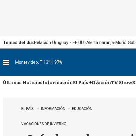
Temas del día:
Relación Uruguay - EE.UU.
Alerta naranja
Murió Gabr
Montevideo, T 13° H 97%
M
e
n
u
Últimas Noticias
Información
El País +
Ovación
TV Show
B
EL PAÍS
INFORMACIÓN
EDUCACIÓN
VACACIONES DE INVIERNO