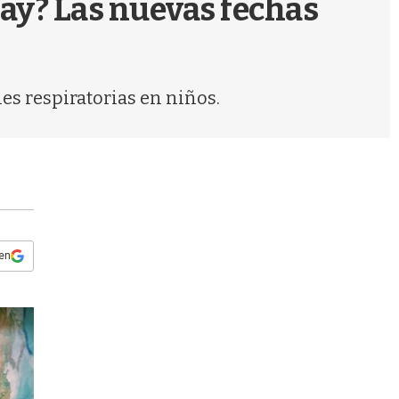
uay? Las nuevas fechas
s
q
u
e
d
es respiratorias en niños.
a
 en