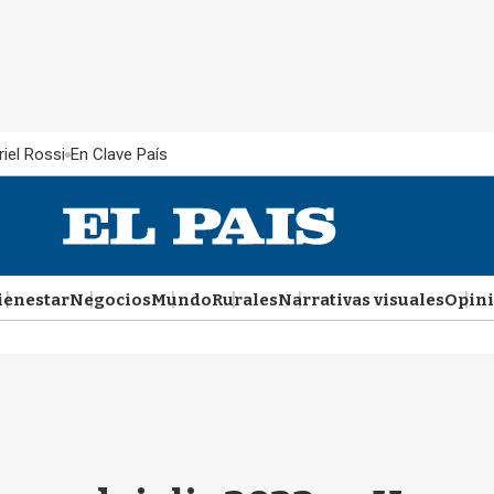
iel Rossi
En Clave País
ienestar
Negocios
Mundo
Rurales
Narrativas visuales
Opin