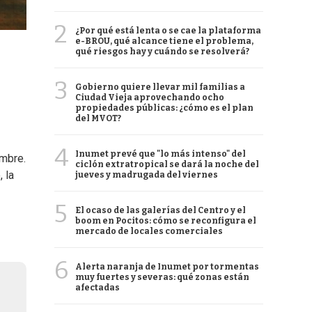
2
¿Por qué está lenta o se cae la plataforma
e-BROU, qué alcance tiene el problema,
qué riesgos hay y cuándo se resolverá?
3
Gobierno quiere llevar mil familias a
Ciudad Vieja aprovechando ocho
propiedades públicas: ¿cómo es el plan
del MVOT?
4
Inumet prevé que "lo más intenso" del
embre.
ciclón extratropical se dará la noche del
 la
jueves y madrugada del viernes
5
El ocaso de las galerías del Centro y el
boom en Pocitos: cómo se reconfigura el
mercado de locales comerciales
6
Alerta naranja de Inumet por tormentas
muy fuertes y severas: qué zonas están
afectadas