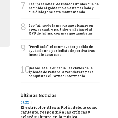
7
Las "presiones" de Estados Unidos que ha
recibido el gobierno en este período y
qué diálogo se está manteniendo
8
Leo Jaime: de la marca que alcanzó en
apenas cuatro partidos en Peñarol al
MVP de la final con más que gambetas
9
"Perdí todo": el conmovedor pedido de
ayuda de una periodista deportiva tras
incendio de su casa
10
Del ballet a la eficacia: las claves de la
goleada de Peñarol a Wanderers para
conquistar el Torneo Intermedio
Últimas Noticias
09:22
El extricolor Alexis Rolín debutó como
cantante, respondió a las críticas y
aclaró su futuro en la música