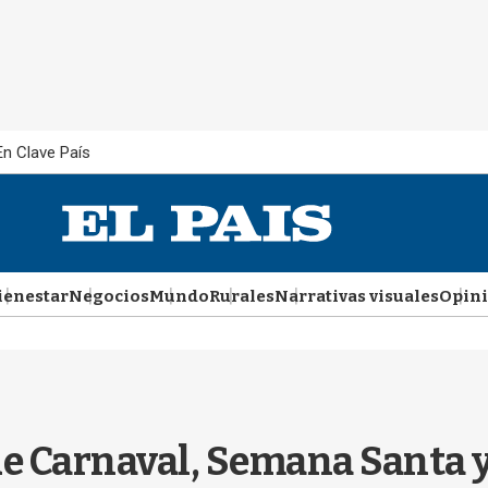
En Clave País
ienestar
Negocios
Mundo
Rurales
Narrativas visuales
Opin
de Carnaval, Semana Santa y