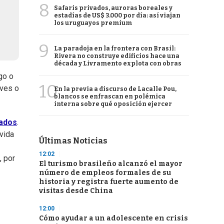
8
Safaris privados, auroras boreales y
estadías de US$ 3.000 por día: así viajan
los uruguayos premium
9
La paradoja en la frontera con Brasil:
Rivera no construye edificios hace una
década y Livramento explota con obras
go o
10
eves o
En la previa a discurso de Lacalle Pou,
blancos se enfrascan en polémica
interna sobre qué oposición ejercer
iados
.
vida
Últimas Noticias
12:02
, por
El turismo brasileño alcanzó el mayor
número de empleos formales de su
historia y registra fuerte aumento de
visitas desde China
12:00
Cómo ayudar a un adolescente en crisis