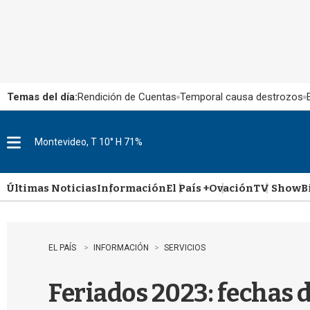
Temas del día:
Rendición de Cuentas
Temporal causa destrozos
Montevideo, T 10° H 71%
M
e
n
u
Últimas Noticias
Información
El País +
Ovación
TV Show
B
EL PAÍS
INFORMACIÓN
SERVICIOS
Feriados 2023: fechas 