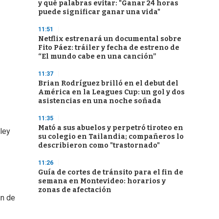
y qué palabras evitar: "Ganar 24 horas
puede significar ganar una vida"
11:51
Netflix estrenará un documental sobre
Fito Páez: tráiler y fecha de estreno de
“El mundo cabe en una canción”
11:37
Brian Rodríguez brilló en el debut del
América en la Leagues Cup: un gol y dos
asistencias en una noche soñada
11:35
Mató a sus abuelos y perpetró tiroteo en
 ley
su colegio en Tailandia; compañeros lo
describieron como "trastornado"
11:26
Guía de cortes de tránsito para el fin de
semana en Montevideo: horarios y
zonas de afectación
in de