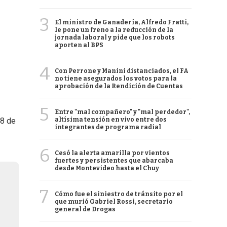
3
El ministro de Ganadería, Alfredo Fratti,
le pone un freno a la reducción de la
jornada laboral y pide que los robots
aporten al BPS
4
Con Perrone y Manini distanciados, el FA
no tiene asegurados los votos para la
aprobación de la Rendición de Cuentas
5
Entre "mal compañero" y "mal perdedor",
altísima tensión en vivo entre dos
18 de
integrantes de programa radial
6
Cesó la alerta amarilla por vientos
fuertes y persistentes que abarcaba
desde Montevideo hasta el Chuy
7
Cómo fue el siniestro de tránsito por el
que murió Gabriel Rossi, secretario
general de Drogas