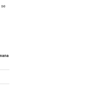
, se
emana