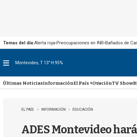
Temas del día:
Alerta roja
Preocupaciones en INR
Bañados de Ca
Montevideo, T 13° H 95%
M
e
n
u
Últimas Noticias
Información
El País +
Ovación
TV Show
B
EL PAÍS
INFORMACIÓN
EDUCACIÓN
ADES Montevideo hará o