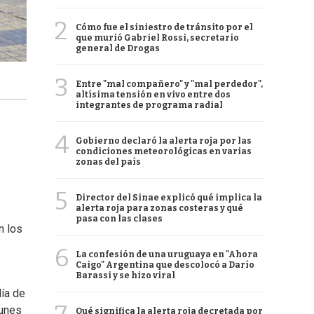
2
Cómo fue el siniestro de tránsito por el
que murió Gabriel Rossi, secretario
general de Drogas
3
Entre "mal compañero" y "mal perdedor",
altísima tensión en vivo entre dos
integrantes de programa radial
4
Gobierno declaró la alerta roja por las
condiciones meteorológicas en varias
zonas del país
5
Director del Sinae explicó qué implica la
alerta roja para zonas costeras y qué
pasa con las clases
n los
6
La confesión de una uruguaya en "Ahora
Caigo" Argentina que descolocó a Darío
Barassi y se hizo viral
día de
lunes
Qué significa la alerta roja decretada por