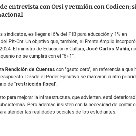
e entrevista con Orsi y reunión con Codicen; s
nacional
os sindicatos, es llegar al 6% del PIB para educación y 1% en
 del Pit-Cnt. Un objetivo que, también, el Frente Amplio incorporó
024. El ministro de Educación y Cultura,
José Carlos Mahía
, n
quenio no se cumplirá con el “6+1”.
sta
Rendición de Cuentas
con "gasto cero", en referencia a que 
resupuesto. Desde el Poder Ejecutivo se marcaron cuatro priori
rio de "
restricción fiscal
".
para mejorar la infraestructura, que advierten, está deteriorad
 subsistemas. Pero además insisten con la necesidad de contar 
ra atender las realidades sociales de los estudiantes.