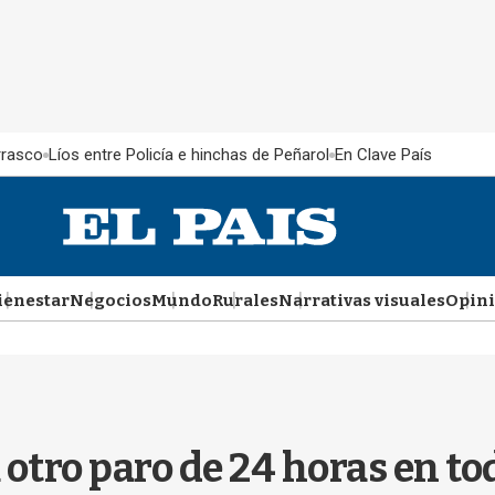
rrasco
Líos entre Policía e hinchas de Peñarol
En Clave País
ienestar
Negocios
Mundo
Rurales
Narrativas visuales
Opin
tro paro de 24 horas en tod