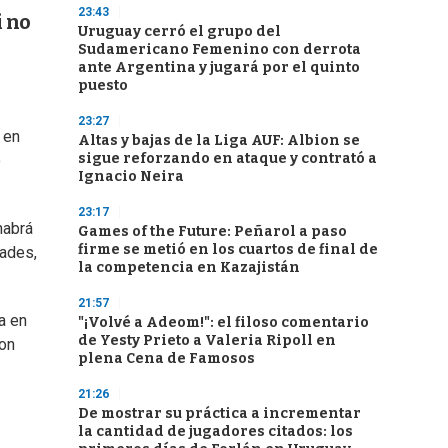
23:43
i no
Uruguay cerró el grupo del
Sudamericano Femenino con derrota
ante Argentina y jugará por el quinto
puesto
23:27
 en
Altas y bajas de la Liga AUF: Albion se
sigue reforzando en ataque y contrató a
o
Ignacio Neira
23:17
habrá
Games of the Future: Peñarol a paso
firme se metió en los cuartos de final de
dades,
la competencia en Kazajistán
21:57
a en
"¡Volvé a Adeom!": el filoso comentario
de Yesty Prieto a Valeria Ripoll en
con
plena Cena de Famosos
21:26
De mostrar su práctica a incrementar
la cantidad de jugadores citados: los