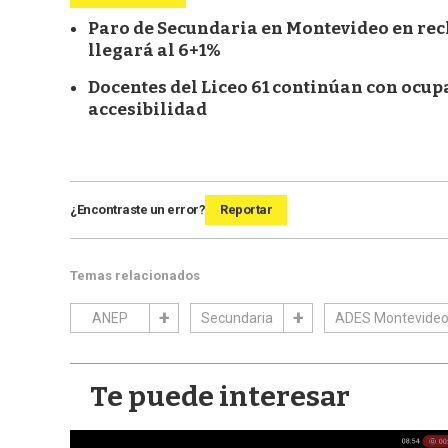
Paro de Secundaria en Montevideo en recl
llegará al 6+1%
Docentes del Liceo 61 continúan con ocu
accesibilidad
¿Encontraste un error?
Reportar
Temas relacionados
ANEP
Secundaria
ADES Montevide
Te puede interesar