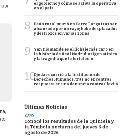
7
el gobierno y cómo se activa la operativa
 por
en el país
8
Peón rural murió en Cerro Largo tras ser
alcanzado por un rayo; hubo desplazados
y destrozos en varias zonas
9
Yan Diomande es el fichaje más caro en
la historia de Real Madrid: origen atípico
y la tragedia que lo fortaleció
10
Ojeda recurrió a la Institución de
Derechos Humanos, tras no encontrar
respuesta en una denuncia contra Clavijo
Últimas Noticias
na,
23:45
to.
Conocé los resultados de la Quiniela y
la Tómbola nocturna del jueves 6 de
agosto de 2026