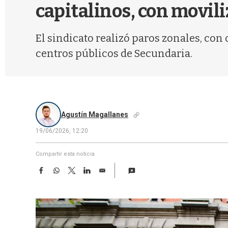
capitalinos, con movili
El sindicato realizó paros zonales, con
centros públicos de Secundaria.
Agustín Magallanes
19/06/2026, 12:20
Compartir esta noticia
F
W
T
L
E
a
h
w
i
m
c
a
i
n
a
e
t
t
k
i
b
s
t
e
l
o
A
e
d