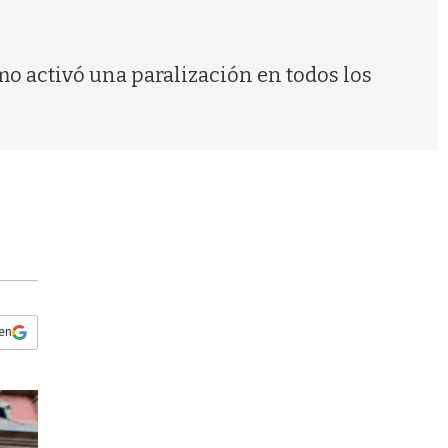
s
q
u
e
omo activó una paralización en todos los
d
a
 en