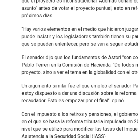
que el proyecto es inconstitucional. Además señaló qu
asunto" antes de votar el proyecto puntual, esto en ref
próximos días.
"Hay varios elementos en el medio que hicieron juzga
puede insistir y los legisladores también tienen su pa
que se pueden enlentecer, pero se van a seguir estudi
El senador dijo que los fundamentos de Astori "son c
Pablo Ferreri en la Comisión de Hacienda. "De todos 
proyecto, sino a ver el tema en la globalidad con el otr
Un argumento similar fue el que empleó el senador Pab
estoy dispuesto a dar una discusión sobre la reforma d
recaudador. Esto es empezar por el final", opinó.
Con el impuesto a los retiros y pensiones, el gobiern
en el que se basa la reforma tributaria impulsada en 2
nivel que se utilizó para modificar las tasas del Impu
Asistencia a la Seguridad Social (IASS).