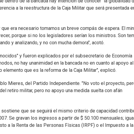
e dentro de la bancada hay intención de conocer "la globalidad d
erencia a la reestructura de la Caja Militar que será presentada e
r que era necesario tomarnos un breve compás de espera. El min
recer, porque si no los legisladores serían los ministros. Son t
ando y analizando, y no con mucha demora", acotó.
onocidos" y fueron explicados por el subsecretario de Economía
modos, no hay unanimidad en la bancada no en cuanto al apoyo al
o elemento que es la reforma de la Caja Militar", explicó.
lo Mieres, del Partido Independiente. "No voto el proyecto, per
el retiro militar, pero no apoyo una medida suelta con afán
o sostiene que se seguirá el mismo criterio de capacidad contrib
007. Se gravan los ingresos a partir de $ 50.100 mensuales; igua
esto a la Renta de las Personas Físicas (IRPF) o el Impuesto a la