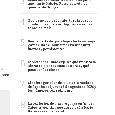
3
que murió Gabriel Rossi, secretario
general de Drogas
4
Gobierno declaró la alerta roja por las
condiciones meteorológicas en varias
zonas del país
5
Buena parte del país bajo alerta naranja
y amarilla de Inumet por vientos muy
fuertes y persistentes
6
Director del Sinae explicó qué implica la
alerta roja para zonas costeras y qué
ue
pasa con las clases
s para
7
El boleto ganador de la Lotería Nacional
de España del jueves 6 de agosto de 2026 y
los números con reintegro
8
La confesión de una uruguaya en "Ahora
Caigo" Argentina que descolocó a Darío
Barassi y se hizo viral