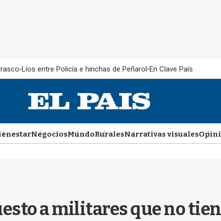
rrasco
Líos entre Policía e hinchas de Peñarol
En Clave País
ienestar
Negocios
Mundo
Rurales
Narrativas visuales
Opin
esto a militares que no tie