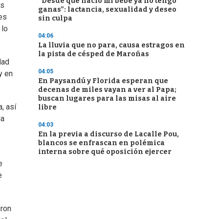
“Desde que nació mi bebé ya no tengo
es
ganas”: lactancia, sexualidad y deseo
 es
sin culpa
 lo
04:06
La lluvia que no para, causa estragos en
la pista de césped de Maroñas
dad
04:05
y en
En Paysandú y Florida esperan que
decenas de miles vayan a ver al Papa;
buscan lugares para las misas al aire
, así
libre
ia
04:03
En la previa a discurso de Lacalle Pou,
blancos se enfrascan en polémica
interna sobre qué oposición ejercer
e
e
eron