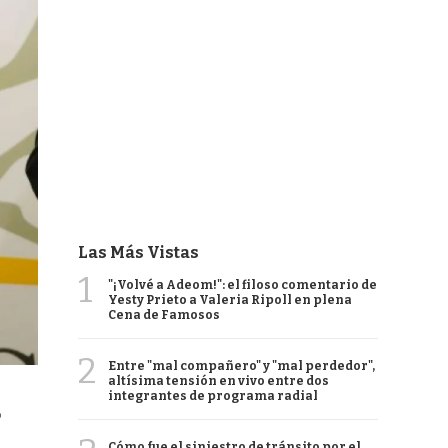
Las Más Vistas
1
"¡Volvé a Adeom!": el filoso comentario de
Yesty Prieto a Valeria Ripoll en plena
Cena de Famosos
2
Entre "mal compañero" y "mal perdedor",
altísima tensión en vivo entre dos
integrantes de programa radial
o
Cómo fue el siniestro de tránsito por el