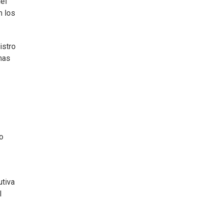
el
n los
istro
emas
o
utiva
l