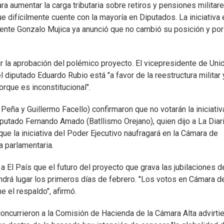
ara aumentar la carga tributaria sobre retiros y pensiones militar
ue difícilmente cuente con la mayoría en Diputados. La iniciativa
dente Gonzalo Mujica ya anunció que no cambió su posición y por
ir la aprobación del polémico proyecto. El vicepresidente de Uni
el diputado Eduardo Rubio está "a favor de la reestructura militar 
orque es inconstitucional".
 Peña y Guillermo Facello) confirmaron que no votarán la iniciativa
putado Fernando Amado (Batllismo Orejano), quien dijo a La Diar
ue la iniciativa del Poder Ejecutivo naufragará en la Cámara de
a parlamentaria.
 El País que el futuro del proyecto que grava las jubilaciones d
endrá lugar los primeros días de febrero. "Los votos en Cámara d
e el respaldo", afirmó.
concurrieron a la Comisión de Hacienda de la Cámara Alta advirti