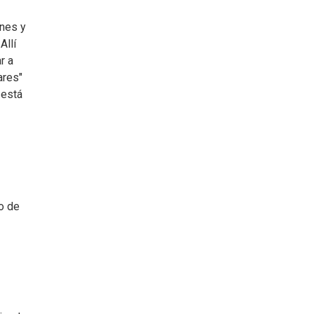
ones y
Allí
r a
ares"
 está
o de