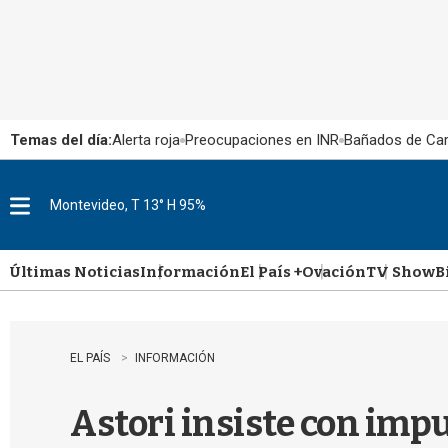
Temas del día:
Alerta roja
Preocupaciones en INR
Bañados de Ca
Montevideo, T 13° H 95%
M
e
n
u
Últimas Noticias
Información
El País +
Ovación
TV Show
B
EL PAÍS
INFORMACIÓN
Astori insiste con impu