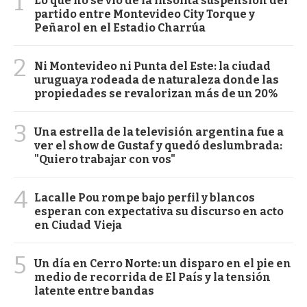
1
Lo que no se vio de la insólita suspensión del
partido entre Montevideo City Torque y
Peñarol en el Estadio Charrúa
2
Ni Montevideo ni Punta del Este: la ciudad
uruguaya rodeada de naturaleza donde las
propiedades se revalorizan más de un 20%
3
Una estrella de la televisión argentina fue a
ver el show de Gustaf y quedó deslumbrada:
"Quiero trabajar con vos"
4
Lacalle Pou rompe bajo perfil y blancos
esperan con expectativa su discurso en acto
en Ciudad Vieja
5
Un día en Cerro Norte: un disparo en el pie en
medio de recorrida de El País y la tensión
latente entre bandas