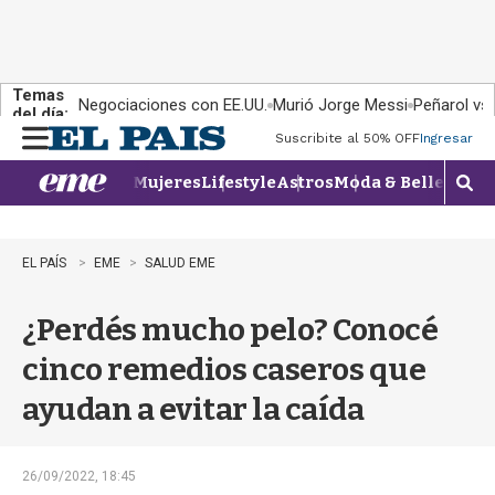
Temas
Negociaciones con EE.UU.
Murió Jorge Messi
Peñarol vs
del día:
Suscribite al 50% OFF
Ingresar
M
e
Mujeres
Lifestyle
Astros
Moda & Belleza
Con
n
M
u
o
s
t
EL PAÍS
EME
SALUD EME
r
a
¿Perdés mucho pelo? Conocé
r
b
cinco remedios caseros que
�
s
ayudan a evitar la caída
q
u
e
d
26/09/2022, 18:45