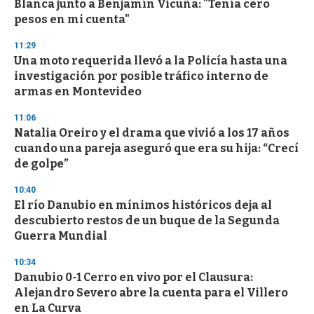
Blanca junto a Benjamín Vicuña: "Tenía cero
f
pesos en mi cuenta"
3
3
s
11:29
e
Una moto requerida llevó a la Policía hasta una
c
investigación por posible tráfico interno de
o
n
armas en Montevideo
d
s
11:06
Natalia Oreiro y el drama que vivió a los 17 años
cuando una pareja aseguró que era su hija: “Crecí
de golpe”
10:40
El río Danubio en mínimos históricos deja al
descubierto restos de un buque de la Segunda
Guerra Mundial
10:34
Danubio 0-1 Cerro en vivo por el Clausura:
Alejandro Severo abre la cuenta para el Villero
en La Curva