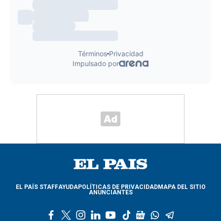
EL PAÍS STAFF
AYUDA
POLÍTICAS DE PRIVACIDAD
MAPA DEL SITIO
ANUNCIANTES
f
t
i
l
y
t
g
w
t