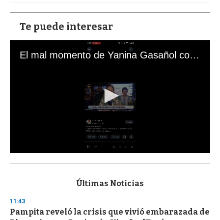
Te puede interesar
El mal momento de Yanina Gasañol con un hincha argentino en "Subrayado"
0
s
e
c
Últimas Noticias
o
n
11:43
d
Pampita reveló la crisis que vivió embarazada de
s
o