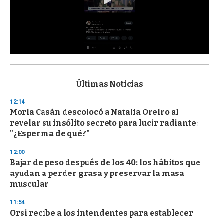
0
s
e
c
Últimas Noticias
o
n
12:14
d
Moria Casán descolocó a Natalia Oreiro al
s
o
revelar su insólito secreto para lucir radiante:
f
"¿Esperma de qué?"
3
3
s
12:00
e
Bajar de peso después de los 40: los hábitos que
c
ayudan a perder grasa y preservar la masa
o
n
muscular
d
s
11:54
Orsi recibe a los intendentes para establecer