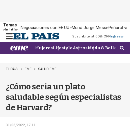
Temas
Negociaciones con EE.UU.
Murió Jorge Messi
Peñarol vs
del día:
Suscribite al 50% OFF
Ingresar
M
e
Mujeres
Lifestyle
Astros
Moda & Belleza
Con
n
M
u
o
s
t
EL PAÍS
EME
SALUD EME
r
a
¿Cómo seria un plato
r
b
saludable según especialistas
�
s
de Harvard?
q
u
e
d
31/08/2022, 17:11