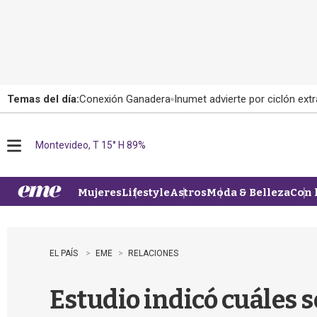
Temas del día:
Conexión Ganadera
Inumet advierte por ciclón extr
Montevideo, T 15° H 89%
M
e
n
u
Mujeres
Lifestyle
Astros
Moda & Belleza
Con 
EL PAÍS
EME
RELACIONES
Estudio indicó cuáles s