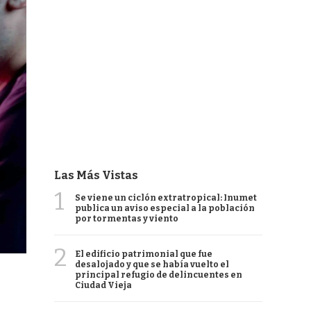
Las Más Vistas
1
Se viene un ciclón extratropical: Inumet
publica un aviso especial a la población
por tormentas y viento
2
El edificio patrimonial que fue
desalojado y que se había vuelto el
principal refugio de delincuentes en
Ciudad Vieja