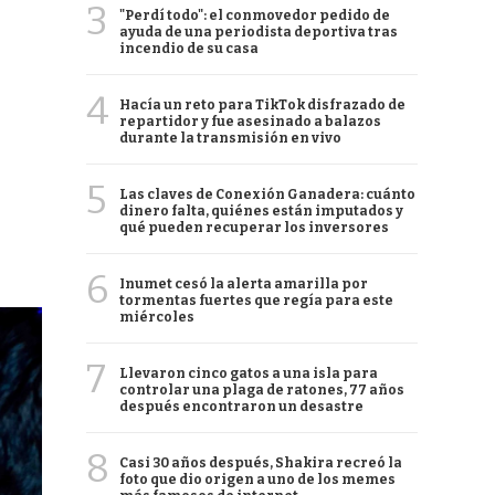
3
"Perdí todo": el conmovedor pedido de
ayuda de una periodista deportiva tras
incendio de su casa
4
Hacía un reto para TikTok disfrazado de
repartidor y fue asesinado a balazos
durante la transmisión en vivo
5
Las claves de Conexión Ganadera: cuánto
dinero falta, quiénes están imputados y
qué pueden recuperar los inversores
6
Inumet cesó la alerta amarilla por
tormentas fuertes que regía para este
miércoles
7
Llevaron cinco gatos a una isla para
controlar una plaga de ratones, 77 años
después encontraron un desastre
8
Casi 30 años después, Shakira recreó la
foto que dio origen a uno de los memes