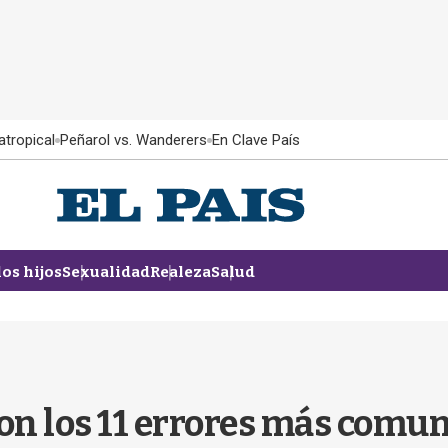
atropical
Peñarol vs. Wanderers
En Clave País
los hijos
Sexualidad
Realeza
Salud
on los 11 errores más comun