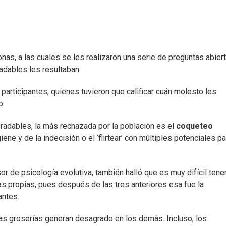
nas, a las cuales se les realizaron una serie de preguntas abier
dables les resultaban.
rticipantes, quienes tuvieron que calificar cuán molesto les
o.
gradables, la más rechazada por la población es el
coqueteo
iene y de la indecisión o el ‘flirtear’ con múltiples potenciales p
r de psicología evolutiva, también halló que es muy difícil tene
las propias, pues después de las tres anteriores esa fue la
antes.
as groserías generan desagrado en los demás. Incluso, los