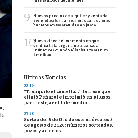
más famosos de internet
9
Nuevos precios de alquiler y venta de
viviendas: los barrios más caros y más
baratos en Montevideo en junio
10
Nuevo video del momento en que
sindicalista argentino alcanzó a
influencer cuando ella iba a tomar un
ómnibus
Últimas Noticias
22:49
"Tranquilo el camello...": la frase que
eligió Peñarol e imprimió en pilusos
para festejar el Intermedio
ar
,
21:53
la
Sorteo del 5 de Oro de este miércoles 5
de agosto de 2026: números sorteados,
pozos y aciertos