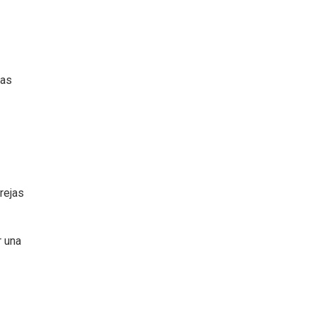
tas
arejas
r una