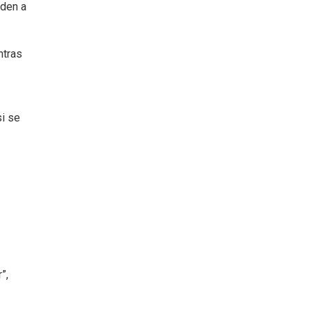
nden a
ntras
si se
”,