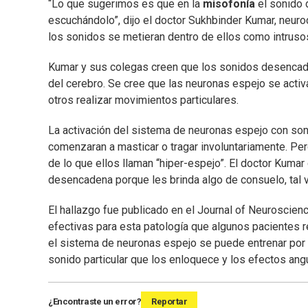
“Lo que sugerimos es que en la
misofonía
el sonido 
escuchándolo”, dijo el doctor Sukhbinder Kumar, neuroc
los sonidos se metieran dentro de ellos como intruso
Kumar y sus colegas creen que los sonidos desencad
del cerebro. Se cree que las neuronas espejo se acti
otros realizar movimientos particulares.
La activación del sistema de neuronas espejo con so
comenzaran a masticar o tragar involuntariamente. Pe
de lo que ellos llaman “hiper-espejo”. El doctor Kumar
desencadena porque les brinda algo de consuelo, tal v
El hallazgo fue publicado en el Journal of Neuroscience
efectivas para esta patología que algunos pacientes r
el sistema de neuronas espejo se puede entrenar por l
sonido particular que los enloquece y los efectos an
¿Encontraste un error?
Reportar