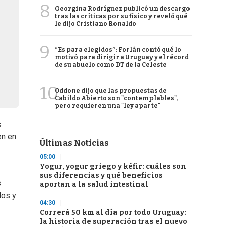
8
Georgina Rodríguez publicó un descargo
tras las críticas por su físico y reveló qué
le dijo Cristiano Ronaldo
9
“Es para elegidos”: Forlán contó qué lo
motivó para dirigir a Uruguay y el récord
de su abuelo como DT de la Celeste
10
Oddone dijo que las propuestas de
Cabildo Abierto son "contemplables",
pero requieren una "ley aparte"
s
en en
Últimas Noticias
05:00
Yogur, yogur griego y kéfir: cuáles son
sus diferencias y qué beneficios
s
aportan a la salud intestinal
dos y
04:30
Correrá 50 km al día por todo Uruguay:
la historia de superación tras el nuevo