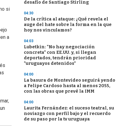
desafío de Santiago Stirling
mo si
04:30
De la crítica al ataque: ¿Qué revela el
auge del hate sobre la forma en la que
pejo
hoy nos vinculamos?
ven a
04:03
Lubetkin: "No hay negociación
concreta" con EE.UU. y, si llegan
deportados, tendrán prioridad
"uruguayos detenidos"
vés
as
04:00
La basura de Montevideo seguirá yendo
a Felipe Cardoso hasta al menos 2055,
con las obras que prevé la IMM
umar,
04:00
 un
Laurita Fernández: el suceso teatral, su
noviazgo con perfil bajo y el recuerdo
de su paso por la tv uruguaya