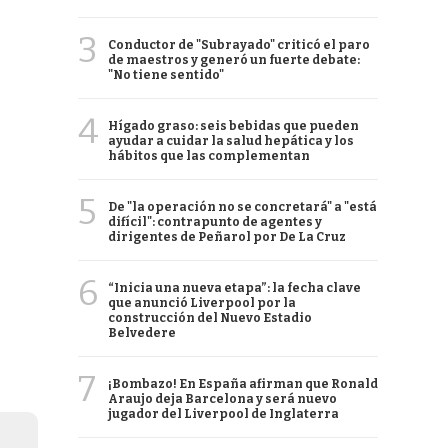
3
Conductor de "Subrayado" criticó el paro
de maestros y generó un fuerte debate:
"No tiene sentido"
4
Hígado graso: seis bebidas que pueden
ayudar a cuidar la salud hepática y los
hábitos que las complementan
5
De "la operación no se concretará" a "está
difícil": contrapunto de agentes y
dirigentes de Peñarol por De La Cruz
6
“Inicia una nueva etapa”: la fecha clave
que anunció Liverpool por la
construcción del Nuevo Estadio
Belvedere
7
¡Bombazo! En España afirman que Ronald
Araujo deja Barcelona y será nuevo
jugador del Liverpool de Inglaterra