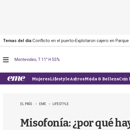
Temas del día:
Conflicto en el puerto
Explotaron cajero en Parque
Montevideo, T 11° H 55%
M
e
n
u
Mujeres
Lifestyle
Astros
Moda & Belleza
Con 
EL PAÍS
EME
LIFESTYLE
Misofonía: ¿por qué hay