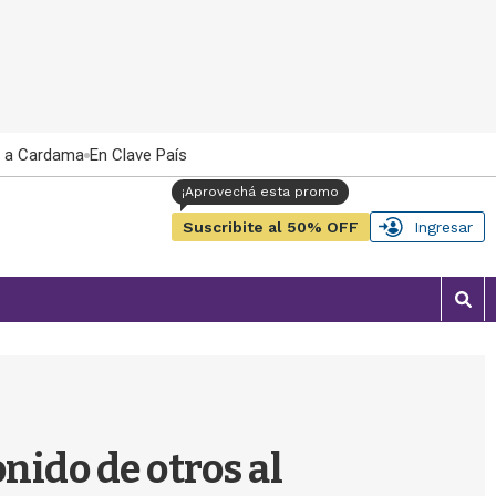
 a Cardama
En Clave País
Suscribite al 50% OFF
Ingresar
M
o
s
t
r
a
r
onido de otros al
b
�