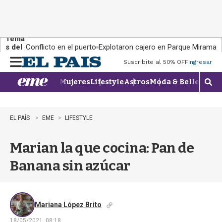
Tema
s del
Conflicto en el puerto
Explotaron cajero en Parque Miramar
día:
Suscribite al 50% OFF
Ingresar
M
e
Mujeres
Lifestyle
Astros
Moda & Belleza
Con
n
M
u
o
s
t
EL PAÍS
EME
LIFESTYLE
r
a
Marian la que cocina: Pan de
r
b
Banana sin azúcar
�
s
q
u
e
Mariana López Brito
d
18/05/2021, 08:18