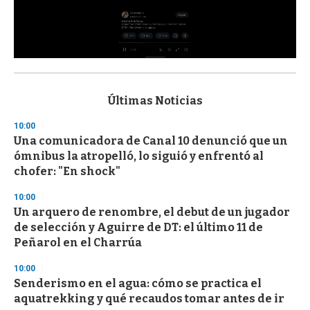
0
s
e
c
Últimas Noticias
o
n
10:00
d
Una comunicadora de Canal 10 denunció que un
s
o
ómnibus la atropelló, lo siguió y enfrentó al
f
chofer: "En shock"
3
3
s
10:00
e
Un arquero de renombre, el debut de un jugador
c
de selección y Aguirre de DT: el último 11 de
o
n
Peñarol en el Charrúa
d
s
10:00
Senderismo en el agua: cómo se practica el
aquatrekking y qué recaudos tomar antes de ir