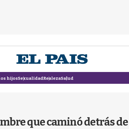
los hijos
Sexualidad
Realeza
Salud
 hombre que caminó detrás d