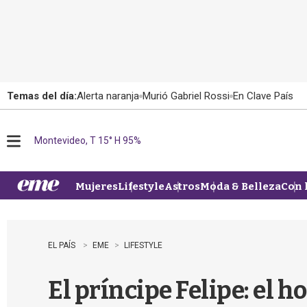
Temas del día:
Alerta naranja
Murió Gabriel Rossi
En Clave País
Montevideo, T 15° H 95%
M
e
n
u
Mujeres
Lifestyle
Astros
Moda & Belleza
Con 
EL PAÍS
EME
LIFESTYLE
El príncipe Felipe: el