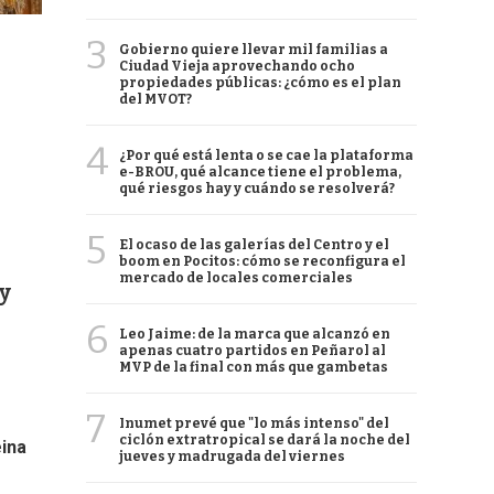
3
Gobierno quiere llevar mil familias a
Ciudad Vieja aprovechando ocho
propiedades públicas: ¿cómo es el plan
del MVOT?
4
¿Por qué está lenta o se cae la plataforma
e-BROU, qué alcance tiene el problema,
qué riesgos hay y cuándo se resolverá?
5
El ocaso de las galerías del Centro y el
boom en Pocitos: cómo se reconfigura el
mercado de locales comerciales
y
6
Leo Jaime: de la marca que alcanzó en
apenas cuatro partidos en Peñarol al
MVP de la final con más que gambetas
7
Inumet prevé que "lo más intenso" del
ciclón extratropical se dará la noche del
ina
jueves y madrugada del viernes