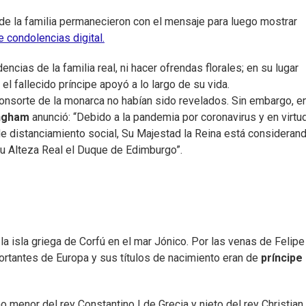
l de la familia permanecieron con el mensaje para luego mostrar
e condolencias digital.
ncias de la familia real, ni hacer ofrendas florales; en su lugar
el fallecido príncipe apoyó a lo largo de su vida.
l consorte de la monarca no habían sido revelados. Sin embargo, e
ingham
anunció: “Debido a la pandemia por coronavirus y en virtu
e distanciamiento social, Su Majestad la Reina está consideran
u Alteza Real el Duque de Edimburgo”.
la isla griega de Corfú en el mar Jónico. Por las venas de Felipe
rtantes de Europa y sus títulos de nacimiento eran de
príncipe
 menor del rey Constantino I de Grecia y nieto del rey Christian