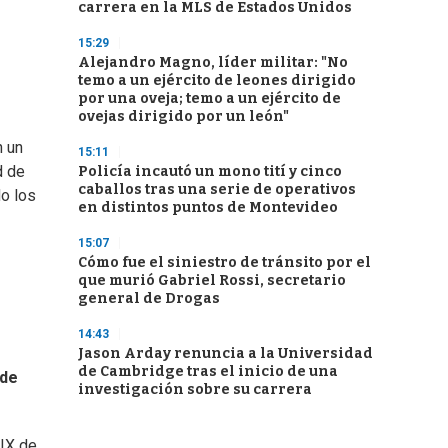
carrera en la MLS de Estados Unidos
15:29
Alejandro Magno, líder militar: "No
temo a un ejército de leones dirigido
por una oveja; temo a un ejército de
ovejas dirigido por un león"
n un
15:11
d de
Policía incautó un mono tití y cinco
caballos tras una serie de operativos
do los
en distintos puntos de Montevideo
15:07
Cómo fue el siniestro de tránsito por el
que murió Gabriel Rossi, secretario
general de Drogas
14:43
Jason Arday renuncia a la Universidad
de Cambridge tras el inicio de una
 de
investigación sobre su carrera
 IX de