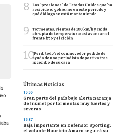
8
Las "presiones" de Estados Unidos que ha
recibido el gobierno en este período y
qué diálogo se está manteniendo
9
Tormentas, vientos de 100 km/h y caída
abrupta de temperatura: así avanzan el
frente frío y el ciclón
10
"Perdí todo": el conmovedor pedido de
ayuda de una periodista deportiva tras
incendio de su casa
Últimas Noticias
lo
15:55
uvo
Gran parte del país bajo alerta naranja
de Inumet por tormentas muy fuertes y
severas
s
15:37
ciaba
Baja importante en Defensor Sporting:
el volante Mauricio Amaro seguirá su