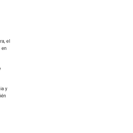
a, el
o en
e
ia y
ién