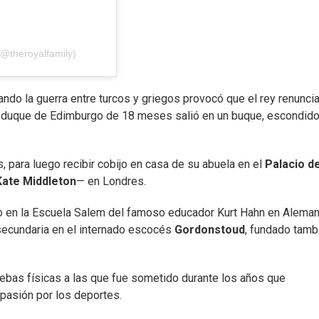
@theroyalfamily)
ando la guerra entre turcos y griegos provocó que el rey renunciar
el duque de Edimburgo de 18 meses salió en un buque, escondid
ís, para luego recibir cobijo en casa de su abuela en el
Palacio d
Kate Middleton
— en Londres.
año en la Escuela Salem del famoso educador Kurt Hahn en Aleman
secundaria en el internado escocés
Gordonstoud
, fundado tamb
uebas físicas a las que fue sometido durante los años que
 pasión por los deportes.