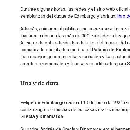
Durante algunas horas, las redes y el sitio web oficia
semblanzas del duque de Edimburgo y abrir un
libro d
Además, animaron al público a no acercarse a las reside
invitaron a donar a las más de 900 caridades a las que 
Al cierre de esta edición, los detalles del funeral de
comunicado oficial a los medios el
Palacio de Buck
los consejos gubernamentales actuales y las pautas d
arreglos ceremoniales y funerales modificados para S
Una vida dura
Felipe de Edimburgo
nació el 10 de junio de 1921 en 
corría sangre de muchas de las casas reales más impo
Grecia y Dinamarca
.
Su padre, Andrés de Grecia y Dinamarca, era el hermano