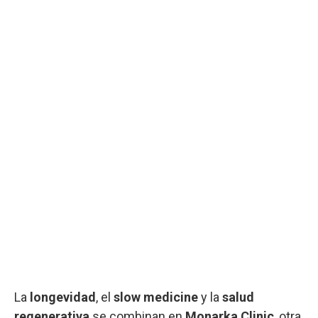
La
longevidad
, el
slow medicine
y la
salud
regenerativa
se combinan en
Monarka Clinic
, otra