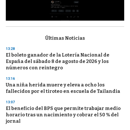
0
s
e
c
Últimas Noticias
o
n
13:28
d
El boleto ganador de la Lotería Nacional de
s
o
España del sábado 8 de agosto de 2026 y los
f
números con reintegro
3
3
s
13:16
e
Una niña herida muere y eleva a ocho los
c
fallecidos por el tiroteo en escuela de Tailandia
o
n
d
13:07
s
El beneficio del BPS que permite trabajar medio
horario tras un nacimiento y cobrar el 50 % del
jornal