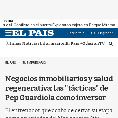
Tema
s del
Conflicto en el puerto
Explotaron cajero en Parque Miramar
día:
Suscribite al 50% OFF
Ingresar
M
e
Últimas Noticias
Información
El País +
Ovación
TV Show
n
M
u
o
s
t
EL PAÍS
EL EMPRESARIO
r
a
Negocios inmobiliarios y salud
r
b
regenerativa: las "tácticas" de
�
s
Pep Guardiola como inversor
q
u
e
El entrenador que acaba de cerrar su etapa
d