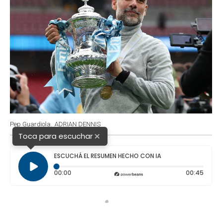
Pep Guardiola.
ADRIAN DENNIS
×
Toca para escuchar
ESCUCHÁ EL RESUMEN HECHO CON IA
Tiempo transcurrido: 0 segundos
Durac
00:00
00:45