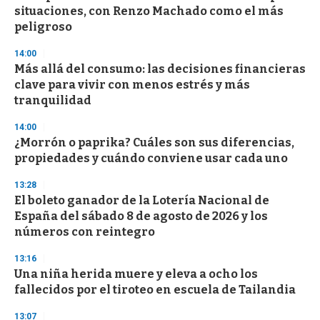
c
situaciones, con Renzo Machado como el más
o
n
peligroso
d
s
14:00
Más allá del consumo: las decisiones financieras
clave para vivir con menos estrés y más
tranquilidad
14:00
¿Morrón o paprika? Cuáles son sus diferencias,
propiedades y cuándo conviene usar cada uno
13:28
El boleto ganador de la Lotería Nacional de
España del sábado 8 de agosto de 2026 y los
números con reintegro
13:16
Una niña herida muere y eleva a ocho los
fallecidos por el tiroteo en escuela de Tailandia
13:07