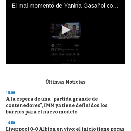
El mal momento de Yanina Gasañol con un hincha argentino en "Subrayado"
0
s
e
c
Últimas Noticias
o
n
15:00
d
A la espera de una "partida grande de
s
o
contenedores", IMM ya tiene definidos los
f
barrios para el nuevo modelo
3
3
s
14:50
e
Liverpool 0-0 Albion en vivo: el inicio tiene pocas