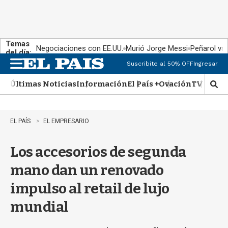
Temas
Negociaciones con EE.UU.
Murió Jorge Messi
Peñarol vs
del día:
Suscribite al 50% OFF
Ingresar
M
e
Últimas Noticias
Información
El País +
Ovación
TV Show
n
M
u
o
s
t
EL PAÍS
EL EMPRESARIO
r
a
Los accesorios de segunda
r
b
mano dan un renovado
�
s
impulso al retail de lujo
q
u
mundial
e
d