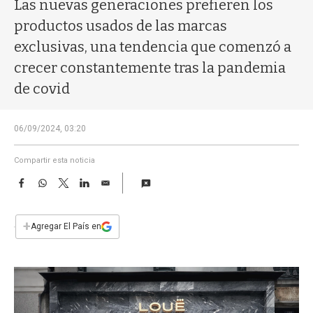
a
Las nuevas generaciones prefieren los
productos usados de las marcas
exclusivas, una tendencia que comenzó a
crecer constantemente tras la pandemia
de covid
06/09/2024, 03:20
Compartir esta noticia
F
W
T
L
E
a
h
w
i
m
c
a
i
n
a
e
t
t
k
i
+
Agregar El País en
b
s
t
e
l
o
A
e
d
o
p
r
I
k
p
n