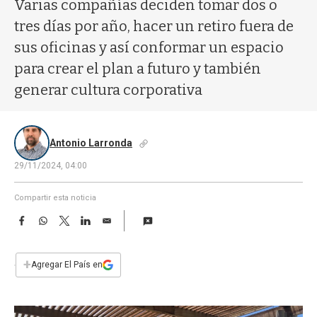
a
Varias compañías deciden tomar dos o
tres días por año, hacer un retiro fuera de
sus oficinas y así conformar un espacio
para crear el plan a futuro y también
generar cultura corporativa
Antonio Larronda
29/11/2024, 04:00
Compartir esta noticia
F
W
T
L
E
a
h
w
i
m
c
a
i
n
a
e
t
t
k
i
+
Agregar El País en
b
s
t
e
l
o
A
e
d
o
p
r
I
k
p
n