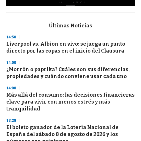
0
s
e
c
Últimas Noticias
o
n
14:50
d
Liverpool vs. Albion en vivo: se juega un punto
s
o
directo por las copas en el inicio del Clausura
f
3
14:00
3
s
¿Morrón o paprika? Cuáles son sus diferencias,
e
propiedades y cuándo conviene usar cada uno
c
o
14:00
n
d
Más allá del consumo: las decisiones financieras
s
clave para vivir con menos estrés y más
tranquilidad
13:28
El boleto ganador de la Lotería Nacional de
España del sábado 8 de agosto de 2026 y los