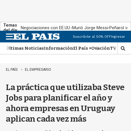
Temas
Negociaciones con EE.UU.
Murió Jorge Messi
Peñarol vs
del día:
Suscribite al 50% OFF
Ingresar
M
e
Últimas Noticias
Información
El País +
Ovación
TV Show
n
M
u
o
s
t
EL PAÍS
EL EMPRESARIO
r
a
La práctica que utilizaba Steve
r
b
Jobs para planificar el año y
�
s
ahora empresas en Uruguay
q
u
aplican cada vez más
e
d