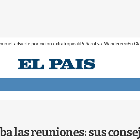
Inumet advierte por ciclón extratropical
Peñarol vs. Wanderers
En Cl
aba las reuniones: sus conse