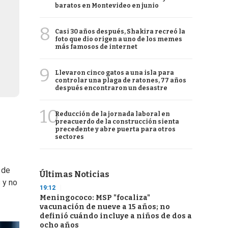
baratos en Montevideo en junio
8
Casi 30 años después, Shakira recreó la
foto que dio origen a uno de los memes
más famosos de internet
9
Llevaron cinco gatos a una isla para
controlar una plaga de ratones, 77 años
después encontraron un desastre
10
Reducción de la jornada laboral en
preacuerdo de la construcción sienta
precedente y abre puerta para otros
sectores
 de
Últimas Noticias
 y no
19:12
Meningococo: MSP "focaliza"
vacunación de nueve a 15 años; no
definió cuándo incluye a niños de dos a
ocho años