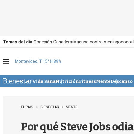
Temas del día:
Conexión Ganadera
Vacuna contra meningococo
Montevideo, T 15° H 89%
M
e
n
u
Vida Sana
Nutrición
Fitness
Mente
Descanso
EL PAÍS
BIENESTAR
MENTE
Por qué Steve Jobs odi