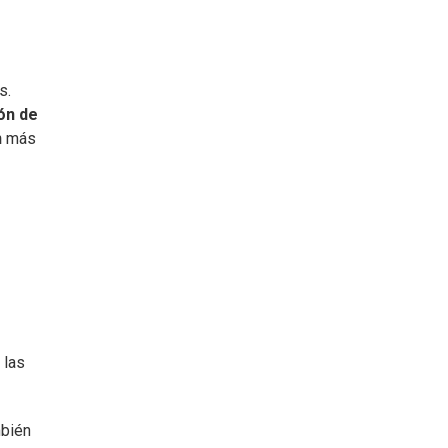
s.
ón de
n
más
 las
mbién