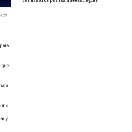
los árbitros por las nuevas reglas
etty.
 para
s que
para
Jobs.
ar y