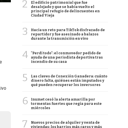
2
El edificio patrimonial que fue
desalojado y que se había vuelto el
principal refugio de delincuentes en
Ciudad Vieja
3
Hacía un reto para TikTok disfrazado de
repartidor y fue asesinado a balazos
durante la transmisión en vivo
4
"Perdí todo": el conmovedor pedido de
ayuda de una periodista deportiva tras
e
incendio de su casa
5
Las claves de Conexión Ganadera: cuánto
dinero falta, quiénes están imputados y
qué pueden recuperar los inversores
tivo
6
Inumet cesó la alerta amarilla por
tormentas fuertes que regía para este
miércoles
7
Nuevos precios de alquiler y venta de
viviendas: los barrios más caros y más