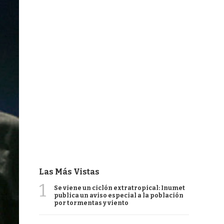
Las Más Vistas
1
Se viene un ciclón extratropical: Inumet
publica un aviso especial a la población
por tormentas y viento