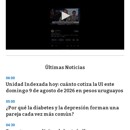
0
s
e
c
Últimas Noticias
o
n
06:00
d
Unidad Indexada hoy: cuánto cotiza la UI este
s
o
domingo 9 de agosto de 2026 en pesos uruguayos
f
3
05:00
3
s
¿Por qué la diabetes y la depresión forman una
e
pareja cada vez más común?
c
o
04:30
n