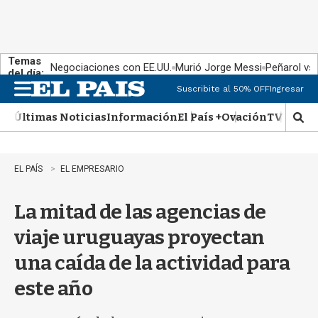
Temas
Negociaciones con EE.UU.
Murió Jorge Messi
Peñarol vs
del día:
Suscribite al 50% OFF
Ingresar
M
e
Últimas Noticias
Información
El País +
Ovación
TV Show
n
M
u
o
s
t
EL PAÍS
EL EMPRESARIO
r
a
La mitad de las agencias de
r
b
viaje uruguayas proyectan
�
s
una caída de la actividad para
q
u
este año
e
d