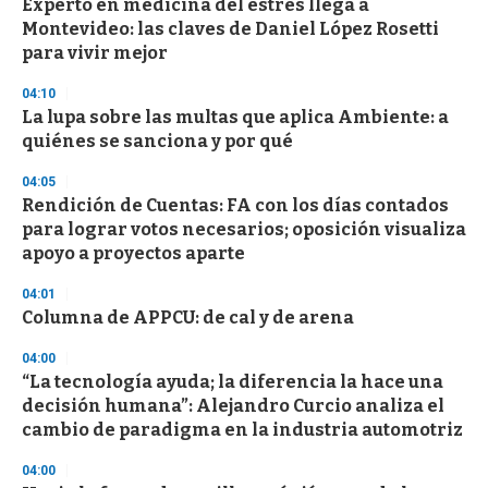
d
Experto en medicina del estrés llega a
s
Montevideo: las claves de Daniel López Rosetti
para vivir mejor
04:10
La lupa sobre las multas que aplica Ambiente: a
quiénes se sanciona y por qué
04:05
Rendición de Cuentas: FA con los días contados
para lograr votos necesarios; oposición visualiza
apoyo a proyectos aparte
04:01
Columna de APPCU: de cal y de arena
04:00
“La tecnología ayuda; la diferencia la hace una
decisión humana”: Alejandro Curcio analiza el
cambio de paradigma en la industria automotriz
04:00