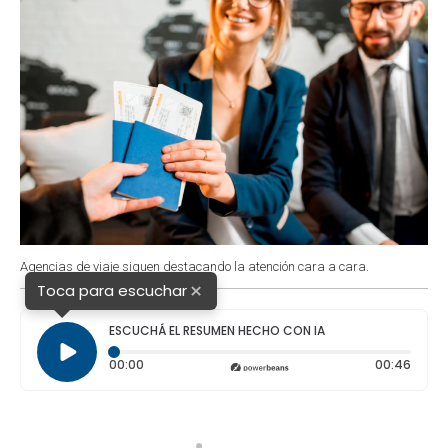
Agencias de viaje siguen destacando la atención cara a cara.
×
Toca para escuchar
ESCUCHÁ EL RESUMEN HECHO CON IA
Tiempo transcurrido: 0 segundos
Durac
00:00
00:46