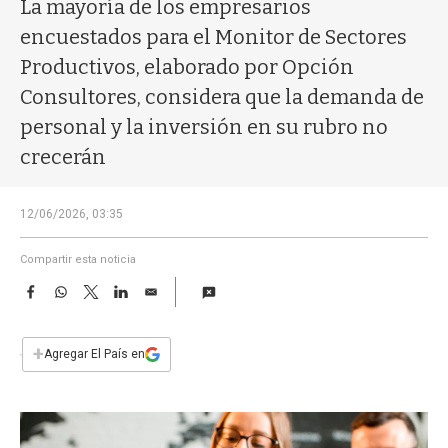
a
La mayoría de los empresarios
encuestados para el Monitor de Sectores
Productivos, elaborado por Opción
Consultores, considera que la demanda de
personal y la inversión en su rubro no
crecerán
12/06/2026, 03:35
Compartir esta noticia
F
W
T
L
E
a
h
w
i
m
c
a
i
n
a
e
t
t
k
i
+
Agregar El País en
b
s
t
e
l
o
A
e
d
o
p
r
I
k
p
n