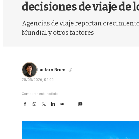
decisiones de viaje de
Agencias de viaje reportan crecimiento
Mundial y otros factores
Lautaro Brum
20/05/2026, 04:00
Compartir esta noticia
F
W
T
L
E
a
h
w
i
m
c
a
i
n
a
e
t
t
k
i
b
s
t
e
l
o
A
e
d