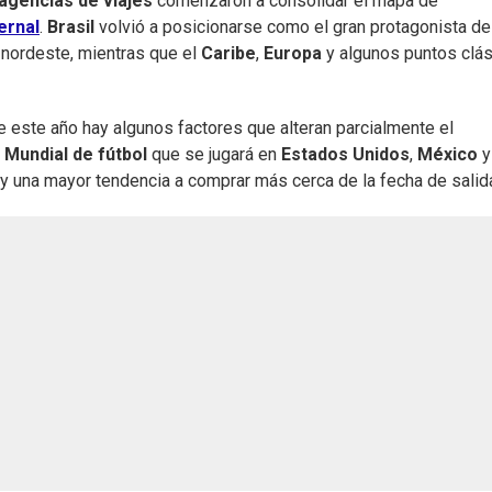
agencias de viajes
comenzaron a consolidar el mapa de
ernal
.
Brasil
volvió a posicionarse como el gran protagonista de
 nordeste, mientras que el
Caribe
,
Europa
y algunos puntos clá
 este año hay algunos factores que alteran parcialmente el
l
Mundial de fútbol
que se jugará en
Estados Unidos
,
México
y
 y una mayor tendencia a comprar más cerca de la fecha de salid