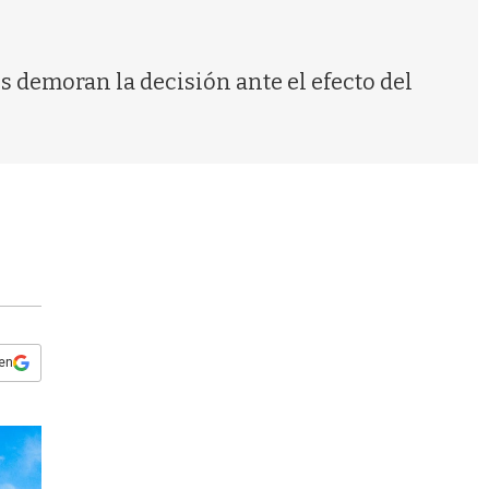
s
q
u
e
 demoran la decisión ante el efecto del
d
a
 en