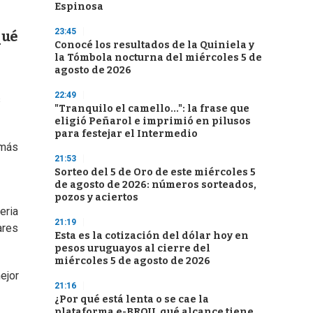
Espinosa
23:45
qué
Conocé los resultados de la Quiniela y
la Tómbola nocturna del miércoles 5 de
agosto de 2026
22:49
s
"Tranquilo el camello...": la frase que
eligió Peñarol e imprimió en pilusos
para festejar el Intermedio
 más
21:53
Sorteo del 5 de Oro de este miércoles 5
de agosto de 2026: números sorteados,
pozos y aciertos
eria
21:19
ares
Esta es la cotización del dólar hoy en
pesos uruguayos al cierre del
miércoles 5 de agosto de 2026
ejor
21:16
¿Por qué está lenta o se cae la
plataforma e-BROU, qué alcance tiene