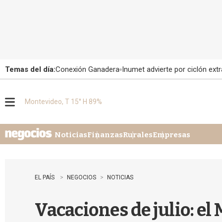
Temas del día:
Conexión Ganadera
Inumet advierte por ciclón extr
Montevideo, T 15° H 89%
M
e
n
u
Noticias
Finanzas
Rurales
Empresas
EL PAÍS
NEGOCIOS
NOTICIAS
Vacaciones de julio: el