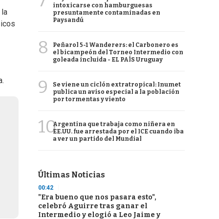
7
intoxicarse con hamburguesas
 la
presuntamente contaminadas en
Paysandú
sicos
8
Peñarol 5-1 Wanderers: el Carbonero es
el bicampeón del Torneo Intermedio con
goleada incluida - EL PAÍS Uruguay
a.
9
Se viene un ciclón extratropical: Inumet
publica un aviso especial a la población
por tormentas y viento
10
Argentina que trabaja como niñera en
EE.UU. fue arrestada por el ICE cuando iba
a ver un partido del Mundial
Últimas Noticias
00:42
"Era bueno que nos pasara esto",
celebró Aguirre tras ganar el
Intermedio y elogió a Leo Jaime y