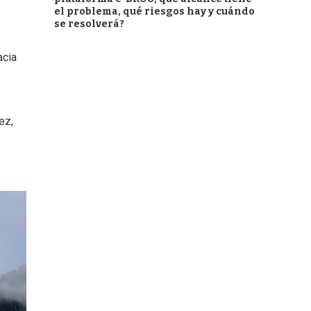
el problema, qué riesgos hay y cuándo
se resolverá?
acia
ez,