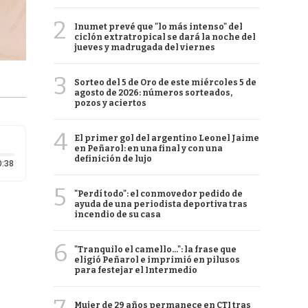
2
Inumet prevé que "lo más intenso" del
ciclón extratropical se dará la noche del
jueves y madrugada del viernes
3
Sorteo del 5 de Oro de este miércoles 5 de
agosto de 2026: números sorteados,
pozos y aciertos
4
El primer gol del argentino Leonel Jaime
en Peñarol: en una final y con una
definición de lujo
Duración: 38 segundos
0:38
5
"Perdí todo": el conmovedor pedido de
ayuda de una periodista deportiva tras
incendio de su casa
6
"Tranquilo el camello...": la frase que
eligió Peñarol e imprimió en pilusos
para festejar el Intermedio
Mujer de 29 años permanece en CTI tras