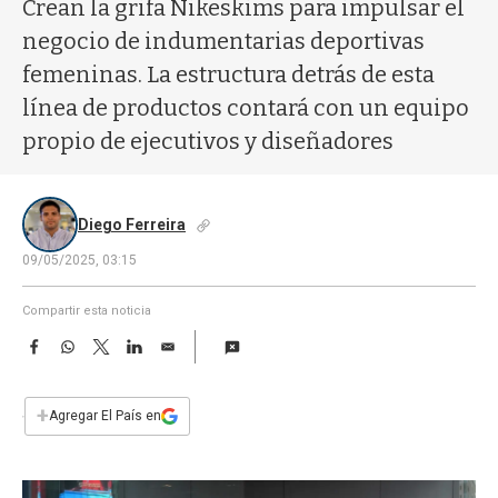
a
Crean la grifa Nikeskims para impulsar el
negocio de indumentarias deportivas
femeninas. La estructura detrás de esta
línea de productos contará con un equipo
propio de ejecutivos y diseñadores
Diego Ferreira
09/05/2025, 03:15
Compartir esta noticia
F
W
T
L
E
a
h
w
i
m
c
a
i
n
a
e
t
t
k
i
+
Agregar El País en
b
s
t
e
l
o
A
e
d
o
p
r
I
k
p
n