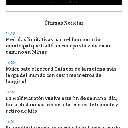
0
s
e
c
Últimas Noticias
o
n
14:40
d
Medidas limitativas para el funcionario
s
o
municipal que halló un cuerpo sin vida en un
f
camino en Minas
3
3
s
14:39
e
Mujer bate el record Guiness de la melena más
c
larga del mundo con casi tres metros de
o
n
longitud
d
s
14:37
La Half Maratón vuelve este fin de semana: día,
hora, distancias, recorrido, cortes de tránsito y
retiro de kits
14:04
En medio del agua y con cuerdas: el operativo de