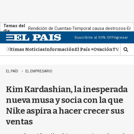
Temas del
Rendición de Cuentas
Temporal causa destrozos
En 
día:
Suscribite al 50% OFF
Ingresar
M
e
Últimas Noticias
Información
El País +
Ovación
TV Show
n
M
u
o
s
t
EL PAÍS
EL EMPRESARIO
r
a
Kim Kardashian, la inesperada
r
b
nueva musa y socia con la que
�
s
Nike aspira a hacer crecer sus
q
u
ventas
e
d