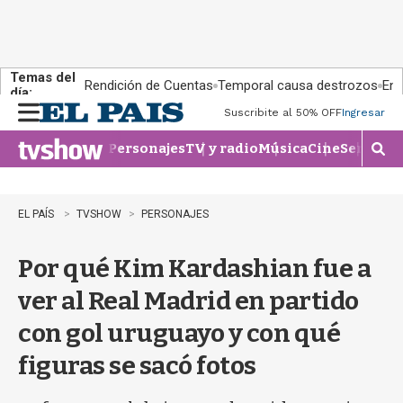
Temas del
Rendición de Cuentas
Temporal causa destrozos
En 
día:
Suscribite al 50% OFF
Ingresar
M
e
Personajes
TV y radio
Música
Cine
Series
Te
n
M
u
o
s
t
EL PAÍS
TVSHOW
PERSONAJES
r
a
Por qué Kim Kardashian fue a
r
b
ver al Real Madrid en partido
�
s
con gol uruguayo y con qué
q
u
figuras se sacó fotos
e
d