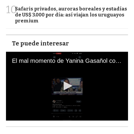
10
Safaris privados, auroras boreales y estadías
de US$ 3.000 por día: así viajan los uruguayos
premium
Te puede interesar
El mal momento de Yanina Gasañol con un hincha argentino en "Subrayado"
0
s
e