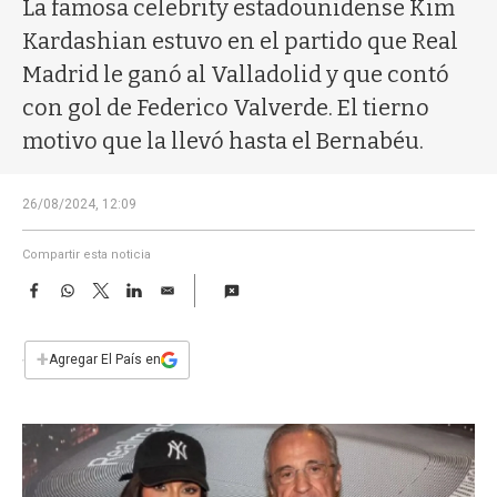
a
La famosa celebrity estadounidense Kim
Kardashian estuvo en el partido que Real
Madrid le ganó al Valladolid y que contó
con gol de Federico Valverde. El tierno
motivo que la llevó hasta el Bernabéu.
26/08/2024, 12:09
Compartir esta noticia
F
W
T
L
E
a
h
w
i
m
c
a
i
n
a
e
t
t
k
i
+
Agregar El País en
b
s
t
e
l
o
A
e
d
o
p
r
I
k
p
n