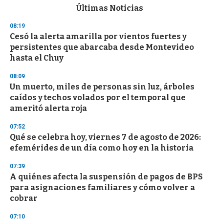
c
Últimas Noticias
o
n
08:19
d
Cesó la alerta amarilla por vientos fuertes y
s
o
persistentes que abarcaba desde Montevideo
f
hasta el Chuy
3
3
s
08:09
e
Un muerto, miles de personas sin luz, árboles
c
caídos y techos volados por el temporal que
o
n
ameritó alerta roja
d
s
07:52
Qué se celebra hoy, viernes 7 de agosto de 2026:
efemérides de un día como hoy en la historia
07:39
A quiénes afecta la suspensión de pagos de BPS
para asignaciones familiares y cómo volver a
cobrar
07:10