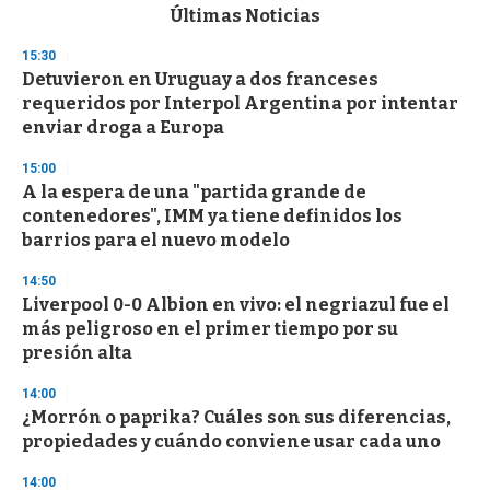
c
Últimas Noticias
o
n
15:30
d
Detuvieron en Uruguay a dos franceses
s
o
requeridos por Interpol Argentina por intentar
f
enviar droga a Europa
3
3
s
15:00
e
A la espera de una "partida grande de
c
contenedores", IMM ya tiene definidos los
o
n
barrios para el nuevo modelo
d
s
14:50
Liverpool 0-0 Albion en vivo: el negriazul fue el
más peligroso en el primer tiempo por su
presión alta
14:00
¿Morrón o paprika? Cuáles son sus diferencias,
propiedades y cuándo conviene usar cada uno
14:00