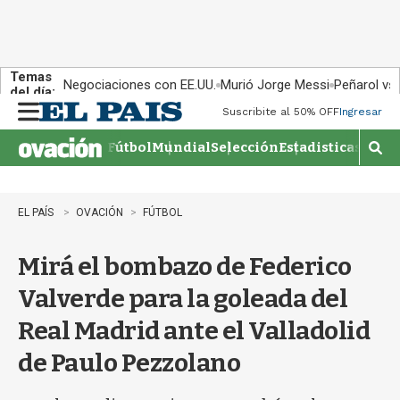
Temas
Negociaciones con EE.UU.
Murió Jorge Messi
Peñarol vs
del día:
Suscribite al 50% OFF
Ingresar
M
e
Fútbol
Mundial
Selección
Estadisticas
Agen
n
M
u
o
s
t
EL PAÍS
OVACIÓN
FÚTBOL
r
a
Mirá el bombazo de Federico
r
b
Valverde para la goleada del
�
s
Real Madrid ante el Valladolid
q
u
de Paulo Pezzolano
e
d