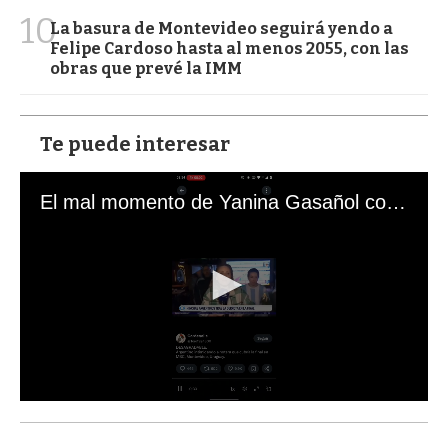
10
La basura de Montevideo seguirá yendo a
Felipe Cardoso hasta al menos 2055, con las
obras que prevé la IMM
Te puede interesar
El mal momento de Yanina Gasañol con un hincha argentino en "Subrayado"
0
s
e