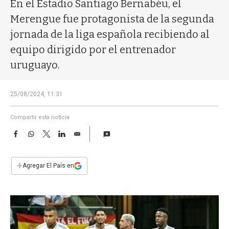
a
En el Estadio Santiago Bernabéu, el
Merengue fue protagonista de la segunda
jornada de la liga española recibiendo al
equipo dirigido por el entrenador
uruguayo.
25/08/2024, 11:31
Compartir esta noticia
F
W
T
L
E
a
h
w
i
m
c
a
i
n
a
e
t
t
k
i
+
Agregar El País en
b
s
t
e
l
o
A
e
d
o
p
r
I
k
p
n