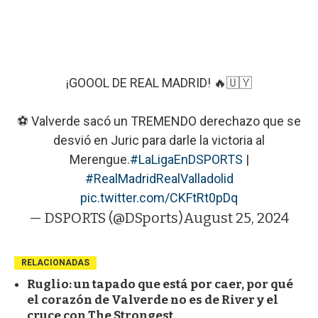
¡GOOOL DE REAL MADRID! 🔥🇺🇾
⚽ Valverde sacó un TREMENDO derechazo que se
desvió en Juric para darle la victoria al
Merengue.
#LaLigaEnDSPORTS
|
#RealMadridRealValladolid
pic.twitter.com/CKFtRt0pDq
— DSPORTS (@DSports)
August 25, 2024
RELACIONADAS
Ruglio: un tapado que está por caer, por qué
el corazón de Valverde no es de River y el
cruce con The Strongest