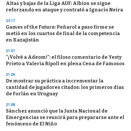
s
Altas y bajas de la Liga AUF: Albion se sigue
reforzando en ataque y contrató a Ignacio Neira
23:17
Games of the Future: Peñarol a paso firme se
metió en los cuartos de final de la competencia
en Kazajistán
21:57
"¡Volvé a Adeom!": el filoso comentario de Yesty
Prieto a Valeria Ripoll en plena Cena de Famosos
21:26
De mostrar su práctica a incrementar la
cantidad de jugadores citados: los primeros días
de Forlán en Uruguay
21:08
Sánchez anunció que la Junta Nacional de
Emergencias se reunirá para prepararse ante el
fenómeno de El Niño