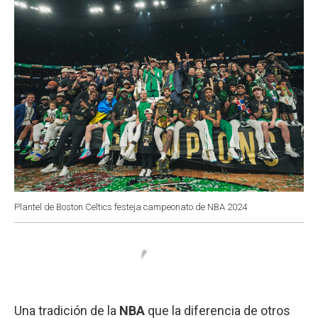
k
p
n
Plantel de Boston Celtics festeja campeonato de NBA 2024
Una tradición de la
NBA
que la diferencia de otros