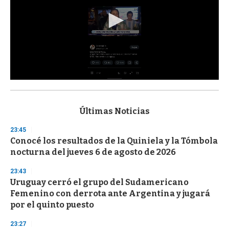
0
s
e
c
Últimas Noticias
o
n
23:45
d
Conocé los resultados de la Quiniela y la Tómbola
s
o
nocturna del jueves 6 de agosto de 2026
f
3
23:43
3
s
Uruguay cerró el grupo del Sudamericano
e
Femenino con derrota ante Argentina y jugará
c
por el quinto puesto
o
n
d
23:27