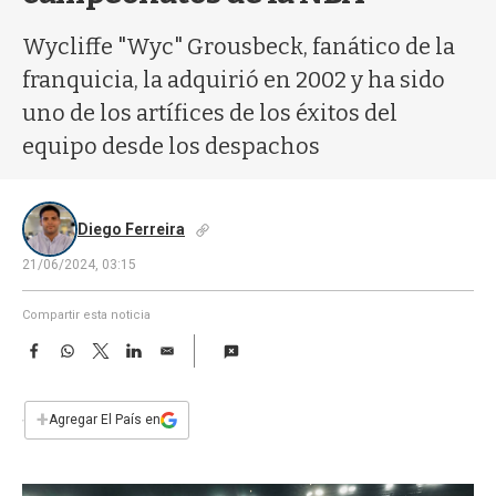
a
Wycliffe "Wyc" Grousbeck, fanático de la
franquicia, la adquirió en 2002 y ha sido
uno de los artífices de los éxitos del
equipo desde los despachos
Diego Ferreira
21/06/2024, 03:15
Compartir esta noticia
F
W
T
L
E
a
h
w
i
m
c
a
i
n
a
e
t
t
k
i
+
Agregar El País en
b
s
t
e
l
o
A
e
d
o
p
r
I