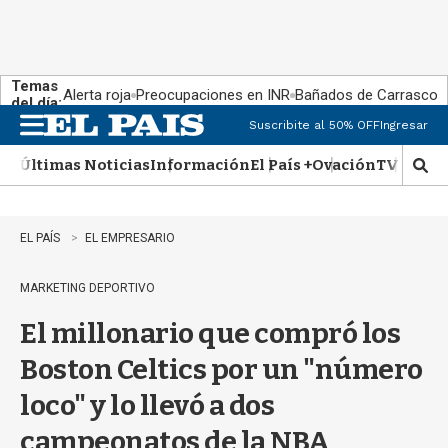
Temas
Alerta roja
Preocupaciones en INR
Bañados de Carrasco
del día:
Suscribite al 50% OFF
Ingresar
M
e
Últimas Noticias
Información
El País +
Ovación
TV Show
n
M
u
o
s
t
EL PAÍS
EL EMPRESARIO
r
a
MARKETING DEPORTIVO
r
b
El millonario que compró los
�
s
Boston Celtics por un "número
q
u
loco" y lo llevó a dos
e
d
campeonatos de la NBA