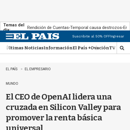
Temas del
Rendición de Cuentas
Temporal causa destrozos
En 
día:
Suscribite al 50% OFF
Ingresar
M
e
Últimas Noticias
Información
El País +
Ovación
TV Show
n
M
u
o
s
t
EL PAÍS
EL EMPRESARIO
r
a
MUNDO
r
b
El CEO de OpenAI lidera una
�
s
cruzada en Silicon Valley para
q
u
promover la renta básica
e
d
universal