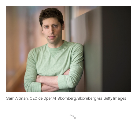
o
p
r
I
k
p
n
Sam Altman, CEO de OpenAI
Bloomberg/Bloomberg via Getty Images