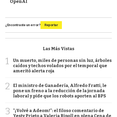
OpenAI
¿Encontraste un error?
Reportar
Las Más Vistas
1
Un muerto, miles de personas sin luz, árboles
caídos y techos volados por el temporal que
ameritó alerta roja
2
El ministro de Ganadería, Alfredo Fratti, le
pone un freno a la reducción de la jornada
laboral y pide que los robots aporten al BPS
3
"¡Volvé a Adeom!": el filoso comentario de
Yesty Prieto a Valeria Ripoll en plena Cena de