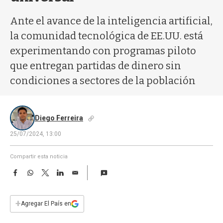
a
Ante el avance de la inteligencia artificial,
la comunidad tecnológica de EE.UU. está
experimentando con programas piloto
que entregan partidas de dinero sin
condiciones a sectores de la población
Diego Ferreira
25/07/2024, 13:00
Compartir esta noticia
F
W
T
L
E
a
h
w
i
m
c
a
i
n
a
e
t
t
k
i
+
Agregar El País en
b
s
t
e
l
o
A
e
d