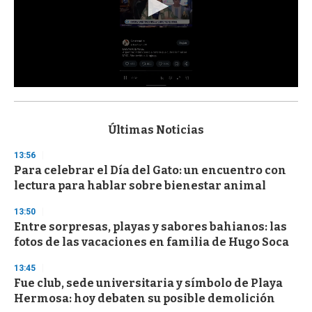
0
s
e
c
Últimas Noticias
o
n
13:56
d
Para celebrar el Día del Gato: un encuentro con
s
o
lectura para hablar sobre bienestar animal
f
3
13:50
3
s
Entre sorpresas, playas y sabores bahianos: las
e
fotos de las vacaciones en familia de Hugo Soca
c
o
13:45
n
d
Fue club, sede universitaria y símbolo de Playa
s
Hermosa: hoy debaten su posible demolición