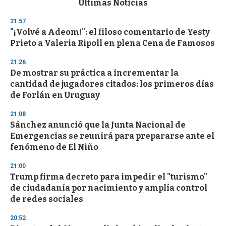
Últimas Noticias
o
n
21:57
d
"¡Volvé a Adeom!": el filoso comentario de Yesty
s
o
Prieto a Valeria Ripoll en plena Cena de Famosos
f
3
21:26
3
s
De mostrar su práctica a incrementar la
e
cantidad de jugadores citados: los primeros días
c
de Forlán en Uruguay
o
n
d
21:08
s
Sánchez anunció que la Junta Nacional de
Emergencias se reunirá para prepararse ante el
fenómeno de El Niño
21:00
Trump firma decreto para impedir el "turismo"
de ciudadanía por nacimiento y amplía control
de redes sociales
20:52