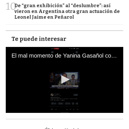
10
De “gran exhibición” al “deslumbre”: así
vieron en Argentina otra gran actuación de
Leonel Jaime en Peñarol
Te puede interesar
El mal momento de Yanina Gasañol con un hincha argentino en "Subrayado"
0
s
e
c