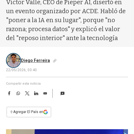
a
Víctor Valle, CEO de Pieper AI, disertó en
un evento organizado por ACDE. Habló de
"poner a la IA en su lugar", porque "no
razona; procesa datos" y explicó el valor
del "reposo interior" ante la tecnología
Diego Ferreira
22/05/2026, 03:40
Compartir esta noticia
F
W
T
L
E
a
h
w
i
m
c
a
i
n
a
e
t
t
k
i
+
Agregar El País en
b
s
t
e
l
o
A
e
d
o
p
r
I
k
p
n