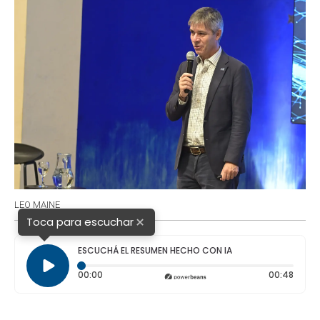
LEO MAINE
×
Toca para escuchar
ESCUCHÁ EL RESUMEN HECHO CON IA
Tiempo transcurrido: 0 segundos
Durac
00:00
00:48