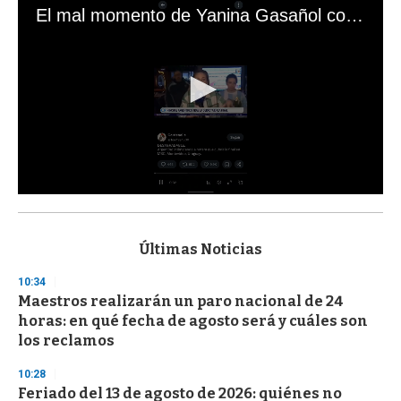
El mal momento de Yanina Gasañol con un hincha argentino en "Subrayado"
0
s
e
c
Últimas Noticias
o
n
10:34
d
Maestros realizarán un paro nacional de 24
s
o
horas: en qué fecha de agosto será y cuáles son
f
los reclamos
3
3
s
10:28
e
Feriado del 13 de agosto de 2026: quiénes no
c