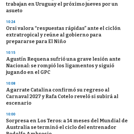
trabajan en Uruguay el próximo jueves por un
o
n
asueto
d
s
10:24
Orsi valora “respuestas rápidas” ante el ciclón
extratropical y reúne al gobierno para
prepararse para El Niño
10:15
Agustín Requena sufrió una grave lesión ante
Nacional: se rompió los ligamentos y siguió
jugando en el GPC
10:08
Agarrate Catalina confirmó su regreso al
Carnaval 2027 y Rafa Cotelo reveló si subirá al
escenario
10:00
Sorpresa en Los Teros: a 14 meses del Mundial de
Australia se terminó el ciclo del entrenador
Rodolfo Ambrosio