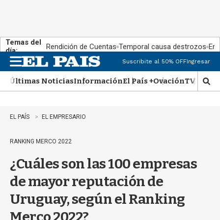
Temas del
Rendición de Cuentas
Temporal causa destrozos
En 
día:
Suscribite al 50% OFF
Ingresar
M
e
Últimas Noticias
Información
El País +
Ovación
TV Show
n
M
u
o
s
t
EL PAÍS
EL EMPRESARIO
r
a
RANKING MERCO 2022
r
b
¿Cuáles son las 100 empresas
�
s
de mayor reputación de
q
u
Uruguay, según el Ranking
e
d
Merco 2022?