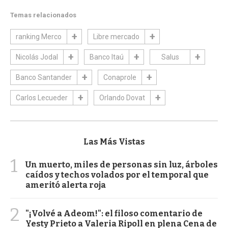
Temas relacionados
ranking Merco
Libre mercado
Nicolás Jodal
Banco Itaú
Salus
Banco Santander
Conaprole
Carlos Lecueder
Orlando Dovat
Las Más Vistas
1
Un muerto, miles de personas sin luz, árboles
caídos y techos volados por el temporal que
ameritó alerta roja
2
"¡Volvé a Adeom!": el filoso comentario de
Yesty Prieto a Valeria Ripoll en plena Cena de