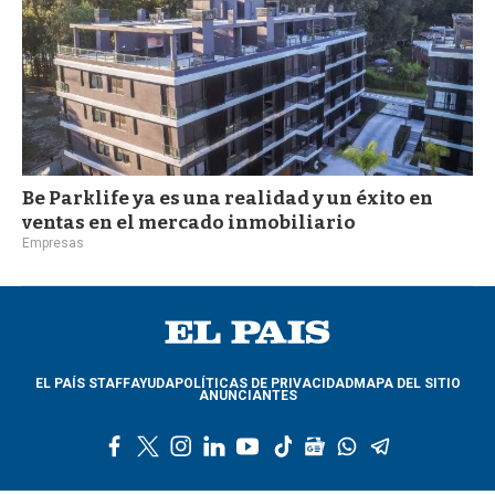
Be Parklife ya es una realidad y un éxito en
ventas en el mercado inmobiliario
Empresas
EL PAÍS STAFF
AYUDA
POLÍTICAS DE PRIVACIDAD
MAPA DEL SITIO
ANUNCIANTES
f
t
i
l
y
t
g
w
t
a
w
n
i
o
i
o
h
e
c
i
s
n
u
k
o
a
l