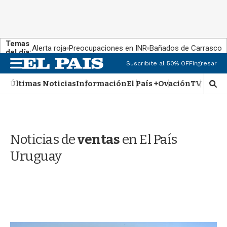
Temas
Alerta roja
Preocupaciones en INR
Bañados de Carrasco
del día:
M
Suscribite al 50% OFF
Ingresar
e
n
Últimas Noticias
Información
El País +
Ovación
TV Show
M
u
o
s
t
r
Noticias de
ventas
en El País
a
r
Uruguay
b
�
s
q
u
e
d