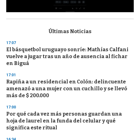
0
s
e
c
Últimas Noticias
o
n
17:07
d
El básquetbol uruguayo sonríe: Mathías Calfani
s
o
vuelve a jugar tras un año de ausencia al fichar
f
en Biguá
3
3
s
17:01
e
Rapiña a un residencial en Colón: delincuente
c
amenazó a una mujer con un cuchillo y se llevó
o
n
más de $ 200.000
d
s
17:00
Por qué cada vez más personas guardan una
hoja de laurel en la funda del celular y qué
significa este ritual
16:34