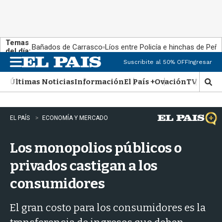
Temas
Bañados de Carrasco
Líos entre Policía e hinchas de Peña
del día:
Suscribite al 50% OFF
Ingresar
M
e
Últimas Noticias
Información
El País +
Ovación
TV Show
n
M
u
o
s
t
EL PAÍS
ECONOMÍA Y MERCADO
r
a
Los monopolios públicos o
r
b
privados castigan a los
�
s
consumidores
q
u
e
El gran costo para los consumidores es la
d