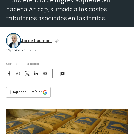
transferencia de ingresos que deben
a
hacer a Ancap, sumada a los costos
tributarios asociados en las tarifas.
Jorge Caumont
12/05/2025, 04:04
Compartir esta noticia
F
W
T
L
E
a
h
w
i
m
c
a
i
n
a
e
t
t
k
i
+
Agregar El País en
b
s
t
e
l
o
A
e
d
o
p
r
I
k
p
n