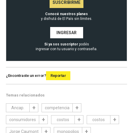
SUSCRIBIRME
Conocé nuestros planes
y disfrutá de El País sin límites.
INGRESAR
Si ya sos suscriptor
podés
ingresar con tu usuario y contraseña.
¿Encontraste un error?
Reportar
Temas relacionados
Ancap.
competencia
consumidores
costos
costos
Jorge Caumont
monopolios