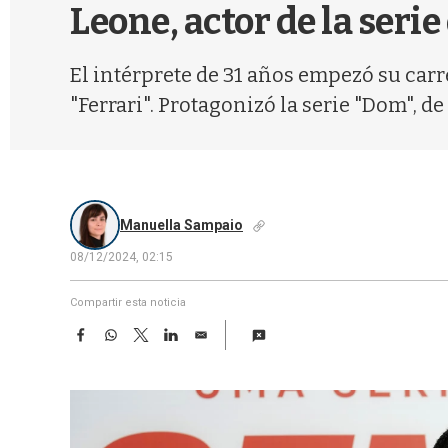
Leone, actor de la ser
El intérprete de 31 años empezó su carre
"Ferrari". Protagonizó la serie "Dom", 
Manuella Sampaio
08/12/2024, 02:15
Compartir esta noticia
F
W
T
L
E
a
h
w
i
m
c
a
i
n
a
e
t
t
k
i
b
s
t
e
l
o
A
e
d