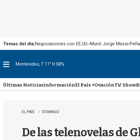
Temas del día:
Negociaciones con EE.UU.
Murió Jorge Messi
Peña
Montevideo, T 11° H 58%
M
e
n
u
Últimas Noticias
Información
El País +
Ovación
TV Show
B
EL PAÍS
DOMINGO
De las telenovelas de G