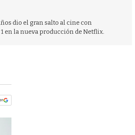
s
q
u
e
ños dio el gran salto al cine con
d
 1 en la nueva producción de Netflix.
a
 en