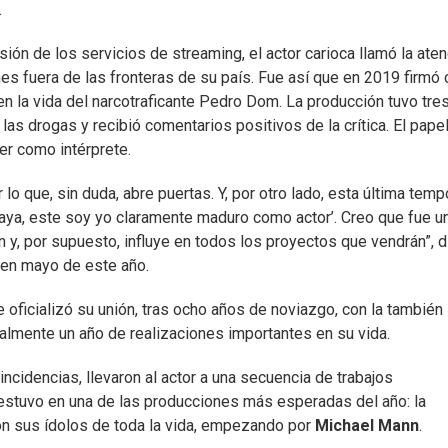
.
ión de los servicios de streaming, el actor carioca llamó la ate
s fuera de las fronteras de su país. Fue así que en 2019 firmó 
en la vida del narcotraficante Pedro Dom. La producción tuvo tre
s drogas y recibió comentarios positivos de la crítica. El papel
cer como intérprete.
 lo que, sin duda, abre puertas. Y, por otro lado, esta última tem
 ‘Vaya, este soy yo claramente maduro como actor’. Creo que fue u
, por supuesto, influye en todos los proyectos que vendrán”, d
e en mayo de este año.
 oficializó su unión, tras ocho años de noviazgo, con la también
almente un año de realizaciones importantes en su vida.
incidencias, llevaron al actor a una secuencia de trabajos
 estuvo en una de las producciones más esperadas del año: la
con sus ídolos de toda la vida, empezando por
Michael Mann
.