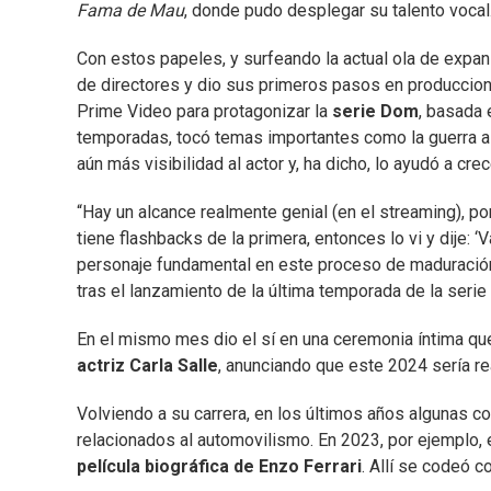
Fama de Mau
, donde pudo desplegar su talento vocal
Con estos papeles, y surfeando la actual ola de expans
de directores y dio sus primeros pasos en produccione
Prime Video para protagonizar la
serie Dom
, basada 
temporadas, tocó temas importantes como la guerra a la
aún más visibilidad al actor y, ha dicho, lo ayudó a cre
“Hay un alcance realmente genial (en el streaming), por
tiene flashbacks de la primera, entonces lo vi y dije:
personaje fundamental en este proceso de maduración y
tras el lanzamiento de la última temporada de la seri
En el mismo mes dio el sí en una ceremonia íntima que
actriz Carla Salle
, anunciando que este 2024 sería re
Volviendo a su carrera, en los últimos años algunas co
relacionados al automovilismo. En 2023, por ejemplo,
película biográfica de Enzo Ferrari
. Allí se codeó 