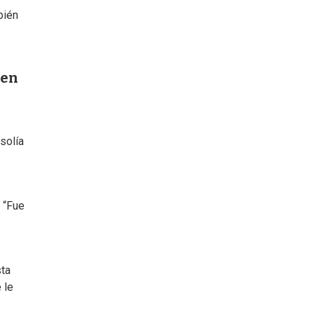
bién
 en
solía
. “Fue
sta
 le