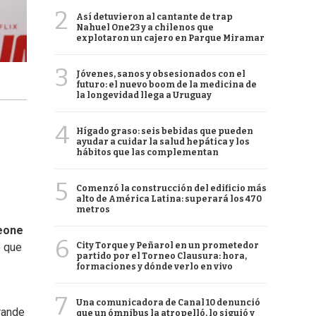
2
Así detuvieron al cantante de trap
Nahuel One23 y a chilenos que
explotaron un cajero en Parque Miramar
3
Jóvenes, sanos y obsesionados con el
futuro: el nuevo boom de la medicina de
la longevidad llega a Uruguay
4
Hígado graso: seis bebidas que pueden
ayudar a cuidar la salud hepática y los
hábitos que las complementan
5
Comenzó la construcción del edificio más
alto de América Latina: superará los 470
metros
Leone
6
City Torque y Peñarol en un prometedor
e que
partido por el Torneo Clausura: hora,
formaciones y dónde verlo en vivo
7
Una comunicadora de Canal 10 denunció
rande
que un ómnibus la atropelló, lo siguió y