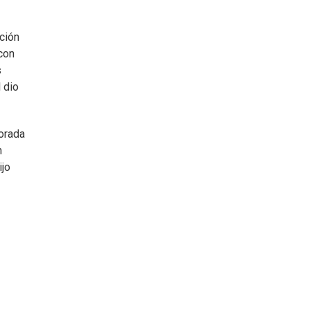
nción
con
s
 dio
porada
n
ijo