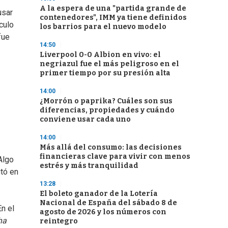
A la espera de una "partida grande de
usar
contenedores", IMM ya tiene definidos
culo
los barrios para el nuevo modelo
fue
14:50
Liverpool 0-0 Albion en vivo: el
negriazul fue el más peligroso en el
primer tiempo por su presión alta
14:00
¿Morrón o paprika? Cuáles son sus
diferencias, propiedades y cuándo
conviene usar cada uno
14:00
Más allá del consumo: las decisiones
financieras clave para vivir con menos
Algo
estrés y más tranquilidad
utó en
13:28
El boleto ganador de la Lotería
Nacional de España del sábado 8 de
En el
agosto de 2026 y los números con
ha
reintegro