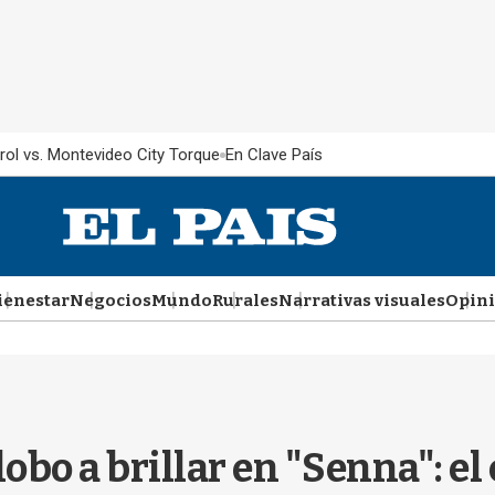
rol vs. Montevideo City Torque
En Clave País
ienestar
Negocios
Mundo
Rurales
Narrativas visuales
Opin
lobo a brillar en "Senna": e