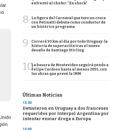
enfrentó al chofer: "En shock"
blar
ió
8
La figura del Carnaval que tuvo un cruce
con Petinatti debuta como conductor de
un histórico programa
9
Correrá 50 km al día por todo Uruguay: la
historia de superación tras el nuevo
desafío de Santiago Stirling
10
La basura de Montevideo seguirá yendo a
Felipe Cardoso hasta al menos 2055, con
las obras que prevé la IMM
Últimas Noticias
15:30
Detuvieron en Uruguay a dos franceses
requeridos por Interpol Argentina por
 Unido
intentar enviar droga a Europa
gión.
15:00