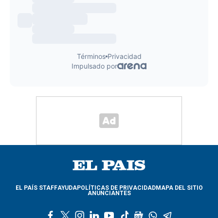
EL PAÍS STAFF
AYUDA
POLÍTICAS DE PRIVACIDAD
MAPA DEL SITIO
ANUNCIANTES
f
t
i
l
y
t
g
w
t