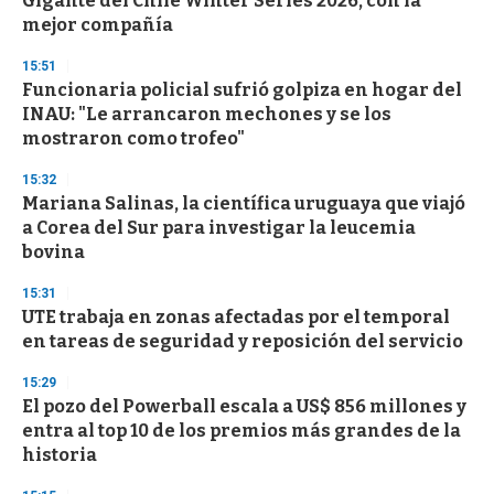
Gigante del Chile Winter Series 2026, con la
c
mejor compañía
o
n
d
15:51
s
Funcionaria policial sufrió golpiza en hogar del
INAU: "Le arrancaron mechones y se los
mostraron como trofeo"
15:32
Mariana Salinas, la científica uruguaya que viajó
a Corea del Sur para investigar la leucemia
bovina
15:31
UTE trabaja en zonas afectadas por el temporal
en tareas de seguridad y reposición del servicio
15:29
El pozo del Powerball escala a US$ 856 millones y
entra al top 10 de los premios más grandes de la
historia