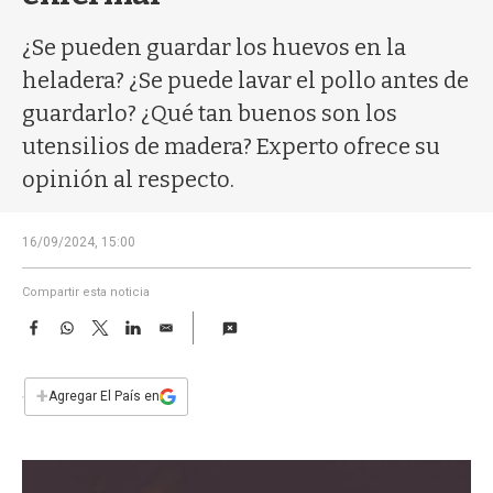
a
¿Se pueden guardar los huevos en la
heladera? ¿Se puede lavar el pollo antes de
guardarlo? ¿Qué tan buenos son los
utensilios de madera? Experto ofrece su
opinión al respecto.
16/09/2024, 15:00
Compartir esta noticia
F
W
T
L
E
a
h
w
i
m
c
a
i
n
a
e
t
t
k
i
+
Agregar El País en
b
s
t
e
l
o
A
e
d
o
p
r
I
k
p
n