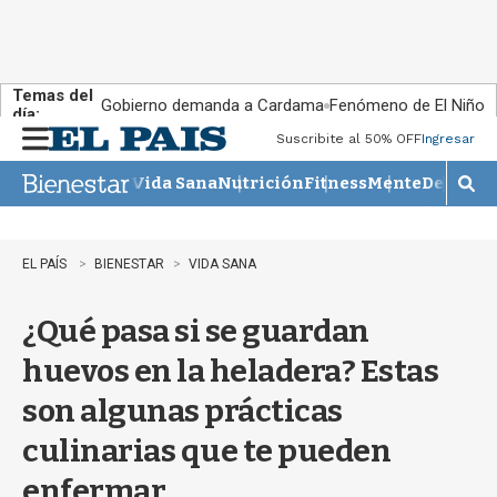
Temas del
Gobierno demanda a Cardama
Fenómeno de El Niño
día:
Suscribite al 50% OFF
Ingresar
M
e
Vida Sana
Nutrición
Fitness
Mente
Descans
n
M
u
o
s
t
EL PAÍS
BIENESTAR
VIDA SANA
r
a
¿Qué pasa si se guardan
r
b
huevos en la heladera? Estas
�
s
son algunas prácticas
q
u
culinarias que te pueden
e
d
enfermar