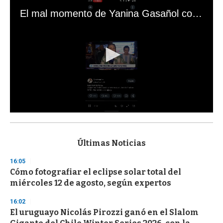
El mal momento de Yanina Gasañol con un hincha argentino en "Subrayado"
0
s
e
c
Últimas Noticias
o
n
16:05
d
Cómo fotografiar el eclipse solar total del
s
o
miércoles 12 de agosto, según expertos
f
3
16:02
3
s
El uruguayo Nicolás Pirozzi ganó en el Slalom
e