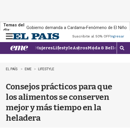
Temas del
Gobierno demanda a Cardama
Fenómeno de El Niño
día:
Suscribite al 50% OFF
Ingresar
M
e
Mujeres
Lifestyle
Astros
Moda & Belleza
Con
n
M
u
o
s
t
EL PAÍS
EME
LIFESTYLE
r
a
Consejos prácticos para que
r
b
los alimentos se conserven
�
s
mejor y más tiempo en la
q
u
heladera
e
d