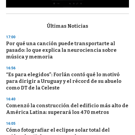
0
s
e
c
Últimas Noticias
o
n
17:00
d
Por qué una canción puede transportarte al
s
o
pasado: lo que explica la neurociencia sobre
f
música y memoria
3
3
s
16:56
e
“Es para elegidos”: Forlán contó qué lo motivó
c
para dirigir a Uruguay y el récord de su abuelo
o
n
como DT de la Celeste
d
s
16:40
Comenzó la construcción del edificio más alto de
América Latina: superará los 470 metros
16:05
Cómo fotografiar el eclipse solar total del