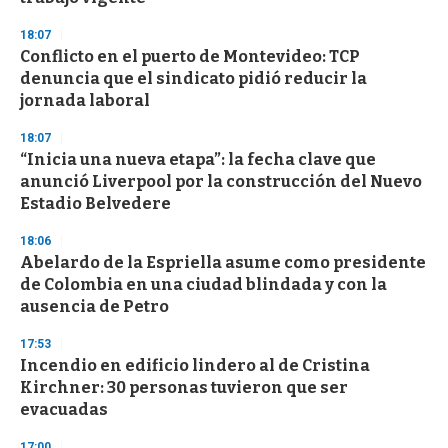
d
s
18:07
Conflicto en el puerto de Montevideo: TCP
denuncia que el sindicato pidió reducir la
jornada laboral
18:07
“Inicia una nueva etapa”: la fecha clave que
anunció Liverpool por la construcción del Nuevo
Estadio Belvedere
18:06
Abelardo de la Espriella asume como presidente
de Colombia en una ciudad blindada y con la
ausencia de Petro
17:53
Incendio en edificio lindero al de Cristina
Kirchner: 30 personas tuvieron que ser
evacuadas
17:00