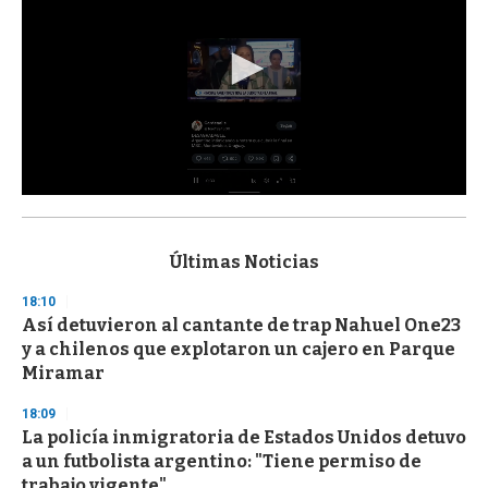
0
s
e
c
Últimas Noticias
o
n
18:10
d
Así detuvieron al cantante de trap Nahuel One23
s
o
y a chilenos que explotaron un cajero en Parque
f
Miramar
3
3
s
18:09
e
La policía inmigratoria de Estados Unidos detuvo
c
a un futbolista argentino: "Tiene permiso de
o
n
trabajo vigente"