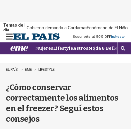
Temas del
Gobierno demanda a Cardama
Fenómeno de El Niño
día:
Suscribite al 50% OFF
Ingresar
M
e
Mujeres
Lifestyle
Astros
Moda & Belleza
Con
n
M
u
o
s
t
EL PAÍS
EME
LIFESTYLE
r
a
¿Cómo conservar
r
b
correctamente los alimentos
�
s
en el freezer? Seguí estos
q
u
consejos
e
d