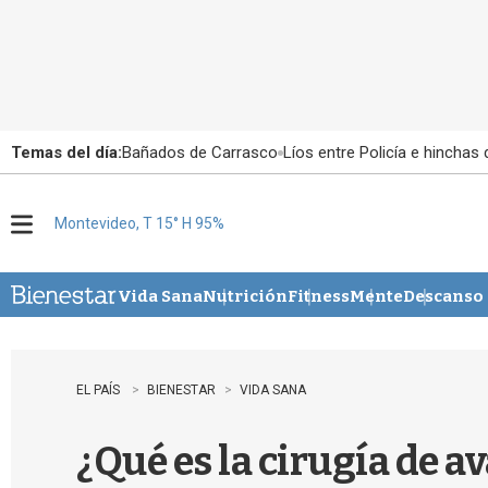
Temas del día:
Bañados de Carrasco
Líos entre Policía e hinchas
Montevideo, T 15° H 95%
M
e
n
u
Vida Sana
Nutrición
Fitness
Mente
Descanso
EL PAÍS
BIENESTAR
VIDA SANA
¿Qué es la cirugía de a