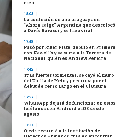
raza
18:03
La confesión de una uruguaya en
"Ahora Caigo" Argentina que descolocó
a Darío Barassi y se hizo viral
17:48
Pasó por River Plate, debutó en Primera
con Newell's y se suma a la Tercera de
Nacional: quién es Andrew Pereira
17:42
Tras fuertes tormentas, se cayó el muro
del Ubilla de Melo y preocupa por el
debut de Cerro Largo en el Clausura
17:37
WhatsApp dejará de funcionar en estos
teléfonos con Android e iOS desde
agosto
17:21
Ojeda recurrió a la Institución de
Derechos Humanos, tras no encontrar