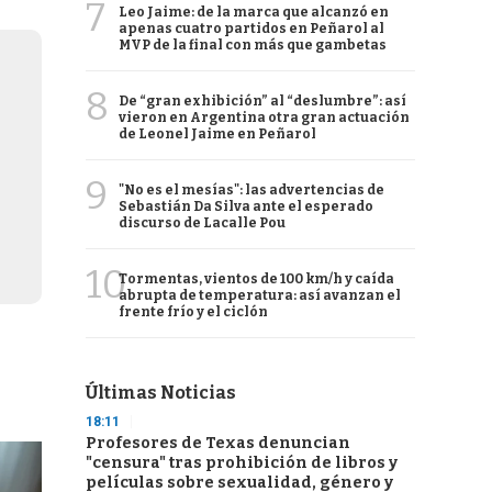
7
Leo Jaime: de la marca que alcanzó en
apenas cuatro partidos en Peñarol al
MVP de la final con más que gambetas
8
De “gran exhibición” al “deslumbre”: así
vieron en Argentina otra gran actuación
de Leonel Jaime en Peñarol
9
"No es el mesías": las advertencias de
Sebastián Da Silva ante el esperado
discurso de Lacalle Pou
10
Tormentas, vientos de 100 km/h y caída
abrupta de temperatura: así avanzan el
frente frío y el ciclón
Últimas Noticias
18:11
Profesores de Texas denuncian
"censura" tras prohibición de libros y
películas sobre sexualidad, género y