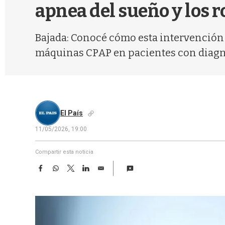
apnea del sueño y los 
Bajada: Conocé cómo esta intervención q
máquinas CPAP en pacientes con diagn
El País
11/05/2026, 19:00
Compartir esta noticia
F
W
T
L
E
a
h
w
i
m
c
a
i
n
a
e
t
t
k
i
b
s
t
e
l
o
A
e
d