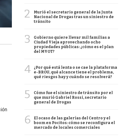
2
Murió el secretario general de la Junta
Nacional de Drogas tras un siniestro de
tránsito
3
Gobierno quiere llevar mil familias a
Ciudad Vieja aprovechando ocho
propiedades públicas: ¿cómo es el plan
del MVOT?
4
¿Por qué está lenta o se cae la plataforma
e-BROU, qué alcance tiene el problema,
qué riesgos hay y cuándo se resolverá?
5
Cómo fue el siniestro de tránsito por el
que murió Gabriel Rossi, secretario
general de Drogas
ción
6
El ocaso de las galerías del Centro y el
boom en Pocitos: cómo se reconfigura el
mercado de locales comerciales