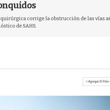
ronquidos
uirúrgica corrige la obstrucción de las vías a
óstico de SAHS.
+
Agregar El País