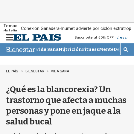
Temas
Conexión Ganadera
Inumet advierte por ciclón extratropi
del día:
Suscribite al 50% OFF
Ingresar
M
e
Vida Sana
Nutrición
Fitness
Mente
Descans
n
M
u
o
s
t
EL PAÍS
BIENESTAR
VIDA SANA
r
a
¿Qué es la blancorexia? Un
r
b
trastorno que afecta a muchas
�
s
personas y pone en jaque a la
q
u
salud bucal
e
d