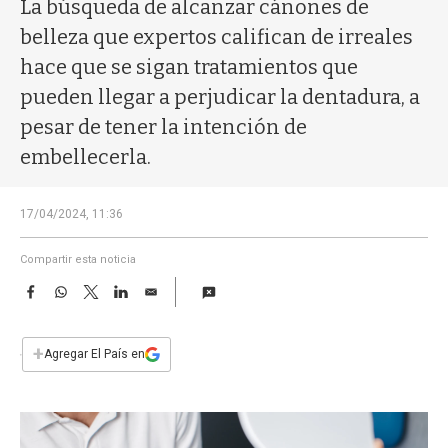
a
La búsqueda de alcanzar cánones de
belleza que expertos califican de irreales
hace que se sigan tratamientos que
pueden llegar a perjudicar la dentadura, a
pesar de tener la intención de
embellecerla.
17/04/2024, 11:36
Compartir esta noticia
F
W
T
L
E
a
h
w
i
m
c
a
i
n
a
e
t
t
k
i
+
Agregar El País en
b
s
t
e
l
o
A
e
d
o
p
r
I
k
p
n