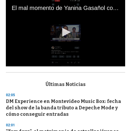
El mal momento de Yanina Gasañol con un hincha argentino en "Subrayado"
0
s
e
c
Últimas Noticias
o
n
02:05
d
DM Experience en Montevideo Music Box: fecha
s
o
del show de la banda tributo a Depeche Mode y
f
cómo conseguir entradas
3
3
s
02:01
e