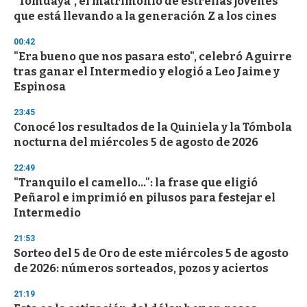
"Tomdaya", el matrimonio de estrellas jóvenes
c
que está llevando a la generación Z a los cines
o
n
d
00:42
s
"Era bueno que nos pasara esto", celebró Aguirre
tras ganar el Intermedio y elogió a Leo Jaime y
Espinosa
23:45
Conocé los resultados de la Quiniela y la Tómbola
nocturna del miércoles 5 de agosto de 2026
22:49
"Tranquilo el camello...": la frase que eligió
Peñarol e imprimió en pilusos para festejar el
Intermedio
21:53
Sorteo del 5 de Oro de este miércoles 5 de agosto
de 2026: números sorteados, pozos y aciertos
21:19