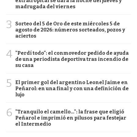
extratropical se dará la noche del jueves y
madrugada del viernes
3
Sorteo del 5 de Oro de este miércoles 5 de
agosto de 2026: números sorteados, pozos y
aciertos
4
"Perdí todo": el conmovedor pedido de ayuda
de una periodista deportiva tras incendio de
su casa
5
El primer gol del argentino Leonel Jaime en
Peñarol: en una final y con una definición de
lujo
6
"Tranquilo el camello...": la frase que eligió
Peñarol e imprimió en pilusos para festejar
el Intermedio