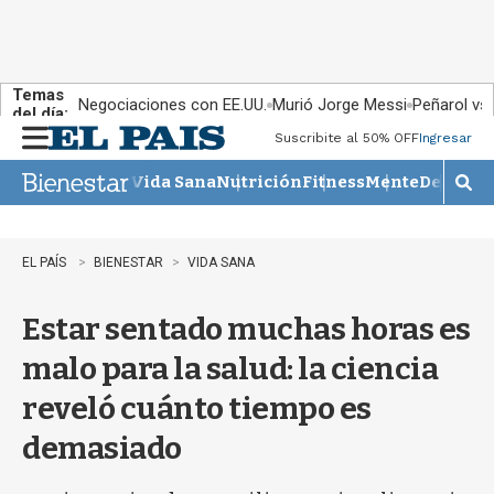
Temas
Negociaciones con EE.UU.
Murió Jorge Messi
Peñarol vs
del día:
Suscribite al 50% OFF
Ingresar
M
e
Vida Sana
Nutrición
Fitness
Mente
Descans
n
M
u
o
s
t
EL PAÍS
BIENESTAR
VIDA SANA
r
a
Estar sentado muchas horas es
r
b
malo para la salud: la ciencia
�
s
reveló cuánto tiempo es
q
u
demasiado
e
d