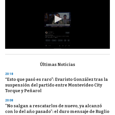
0
s
e
c
Últimas Noticias
o
n
20:18
d
“Esto que pasó es raro”: Evaristo González tras la
s
o
suspensión del partido entre Montevideo City
f
Torque y Peñarol
3
3
s
20:08
e
"No salgan a rescatarlos de nuevo, ya alcanzó
c
con lo del año pasado": el duro mensaje de Ruglio
o