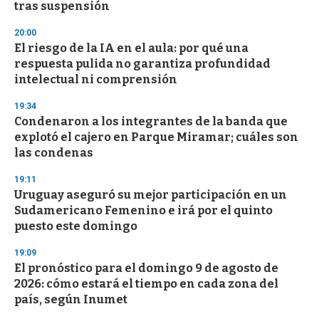
n
tras suspensión
d
s
20:00
El riesgo de la IA en el aula: por qué una
respuesta pulida no garantiza profundidad
intelectual ni comprensión
19:34
Condenaron a los integrantes de la banda que
explotó el cajero en Parque Miramar; cuáles son
las condenas
19:11
Uruguay aseguró su mejor participación en un
Sudamericano Femenino e irá por el quinto
puesto este domingo
19:09
El pronóstico para el domingo 9 de agosto de
2026: cómo estará el tiempo en cada zona del
país, según Inumet