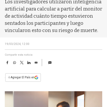
a
Los investigadores utilizaron inteligencia
artificial para calcular a partir del monitor
de actividad cuánto tiempo estuvieron
sentados los participantes y luego
vincularon esto con su riesgo de muerte.
19/03/2024, 12:00
Compartir esta noticia
F
W
T
L
E
a
h
w
i
m
c
a
i
n
a
e
t
t
k
i
+
Agregar El País en
b
s
t
e
l
o
A
e
d
o
p
r
I
k
p
n