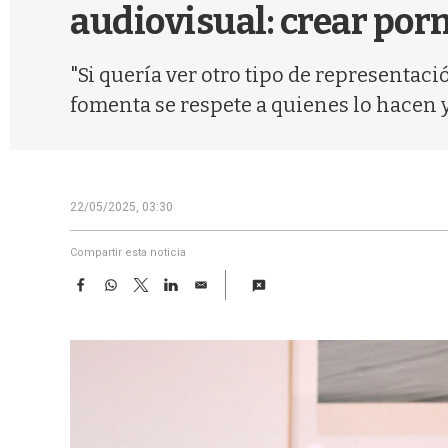
audiovisual: crear porn
"Si quería ver otro tipo de representació
fomenta se respete a quienes lo hacen y
22/05/2025, 03:30
Compartir esta noticia
F
W
T
L
E
a
h
w
i
m
c
a
i
n
a
e
t
t
k
i
b
s
t
e
l
o
A
e
d
o
p
r
I
k
p
n