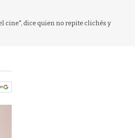
s
q
u
e
el cine", dice quien no repite clichés y
d
a
 en