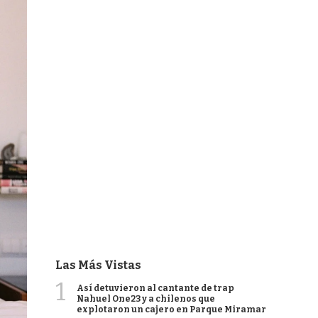
Las Más Vistas
1
Así detuvieron al cantante de trap
Nahuel One23 y a chilenos que
explotaron un cajero en Parque Miramar