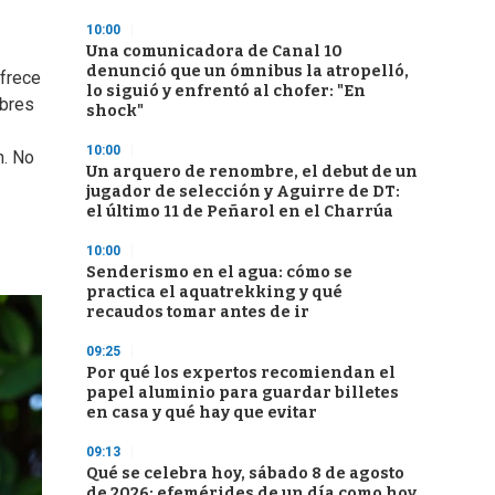
10:00
Una comunicadora de Canal 10
denunció que un ómnibus la atropelló,
frece
lo siguió y enfrentó al chofer: "En
ibres
shock"
10:00
n. No
Un arquero de renombre, el debut de un
jugador de selección y Aguirre de DT:
el último 11 de Peñarol en el Charrúa
10:00
Senderismo en el agua: cómo se
practica el aquatrekking y qué
recaudos tomar antes de ir
09:25
Por qué los expertos recomiendan el
papel aluminio para guardar billetes
en casa y qué hay que evitar
09:13
Qué se celebra hoy, sábado 8 de agosto
de 2026: efemérides de un día como hoy