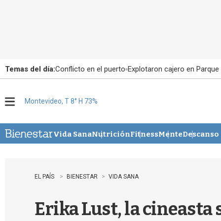
Temas del día:
Conflicto en el puerto
Explotaron cajero en Parque
Montevideo, T 8° H 73%
M
e
n
u
Vida Sana
Nutrición
Fitness
Mente
Descanso
EL PAÍS
BIENESTAR
VIDA SANA
Erika Lust, la cineast