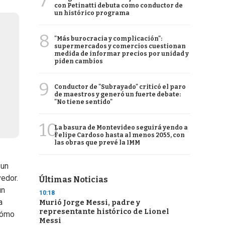
7
con Petinatti debuta como conductor de
un histórico programa
8
"Más burocracia y complicación":
supermercados y comercios cuestionan
medida de informar precios por unidad y
piden cambios
9
Conductor de "Subrayado" criticó el paro
de maestros y generó un fuerte debate:
"No tiene sentido"
10
La basura de Montevideo seguirá yendo a
Felipe Cardoso hasta al menos 2055, con
las obras que prevé la IMM
 un
vedor.
Últimas Noticias
un
10:18
a
Murió Jorge Messi, padre y
representante histórico de Lionel
cómo
Messi