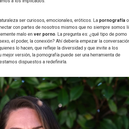
mos a los implicados.
turaleza ser curiosos, emocionales, eróticos. La
pornografía
o
 conectar con partes de nosotros mismos que no siempre somos l
entemente malo en
ver porno
. La pregunta es: ¿qué tipo de porno
xo, el poder, la conexión? Ahí debería empezar la conversació
enes lo hacen, que refleje la diversidad y que invite a los
u mejor versión, la pornografía puede ser una herramienta de
estamos dispuestos a redefinirla.