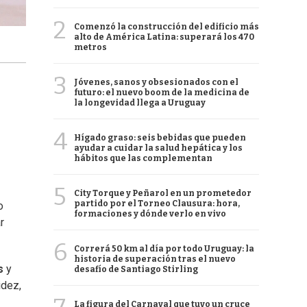
2
Comenzó la construcción del edificio más
alto de América Latina: superará los 470
metros
3
Jóvenes, sanos y obsesionados con el
futuro: el nuevo boom de la medicina de
la longevidad llega a Uruguay
4
Hígado graso: seis bebidas que pueden
ayudar a cuidar la salud hepática y los
hábitos que las complementan
5
City Torque y Peñarol en un prometedor
partido por el Torneo Clausura: hora,
o
formaciones y dónde verlo en vivo
r
6
Correrá 50 km al día por todo Uruguay: la
historia de superación tras el nuevo
s
y
desafío de Santiago Stirling
idez,
La figura del Carnaval que tuvo un cruce