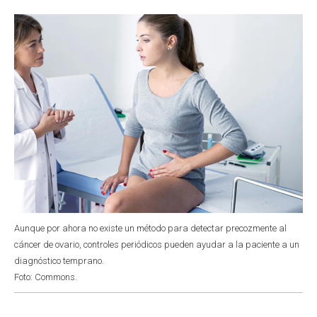
o
p
r
I
k
p
n
Aunque por ahora no existe un método para detectar precozmente al
cáncer de ovario, controles periódicos pueden ayudar a la paciente a un
diagnóstico temprano.
Foto: Commons.