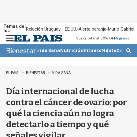
Temas del
Relación Uruguay - EE.UU.
Alerta naranja
Murió Gabriel 
día:
Suscribite al 50% OFF
Ingresar
M
e
Vida Sana
Nutrición
Fitness
Mente
Descans
n
M
u
o
s
t
EL PAÍS
BIENESTAR
VIDA SANA
r
a
Día internacional de lucha
r
b
contra el cáncer de ovario: por
�
s
qué la ciencia aún no logra
q
u
detectarlo a tiempo y qué
e
d
señales vigilar