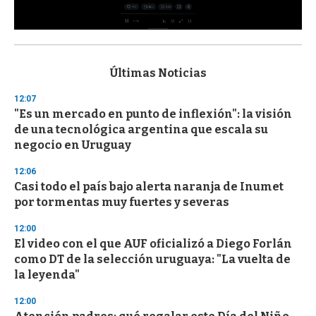
0
s
e
c
Últimas Noticias
o
n
12:07
d
"Es un mercado en punto de inflexión": la visión
s
o
de una tecnológica argentina que escala su
f
negocio en Uruguay
3
3
s
12:06
e
Casi todo el país bajo alerta naranja de Inumet
c
por tormentas muy fuertes y severas
o
n
d
12:00
s
El video con el que AUF oficializó a Diego Forlán
como DT de la selección uruguaya: "La vuelta de
la leyenda"
12:00