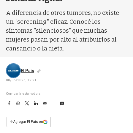
a
A diferencia de otros tumores, no existe
un "screening" eficaz. Conocé los
síntomas "silenciosos" que muchas
mujeres pasan por alto al atribuirlos al
cansancio o la dieta.
El País
08/05/2026, 12:21
Compartir esta noticia
F
W
T
L
E
a
h
w
i
m
c
a
i
n
a
e
t
t
k
i
+
Agregar El País en
b
s
t
e
l
o
A
e
d