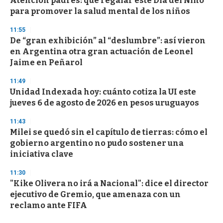
Atención padres: qué regalar este Día del Niño
para promover la salud mental de los niños
11:55
De “gran exhibición” al “deslumbre”: así vieron
en Argentina otra gran actuación de Leonel
Jaime en Peñarol
11:49
Unidad Indexada hoy: cuánto cotiza la UI este
jueves 6 de agosto de 2026 en pesos uruguayos
11:43
Milei se quedó sin el capítulo de tierras: cómo el
gobierno argentino no pudo sostener una
iniciativa clave
11:30
"Kike Olivera no irá a Nacional": dice el director
ejecutivo de Gremio, que amenaza con un
reclamo ante FIFA