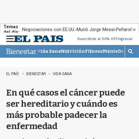
Temas
Negociaciones con EE.UU.
Murió Jorge Messi
Peñarol vs
del día:
Suscribite al 50% OFF
Ingresar
M
e
Vida Sana
Nutrición
Fitness
Mente
Descans
n
M
u
o
s
t
EL PAÍS
BIENESTAR
VIDA SANA
r
a
En qué casos el cáncer puede
r
b
ser hereditario y cuándo es
�
s
más probable padecer la
q
u
enfermedad
e
d