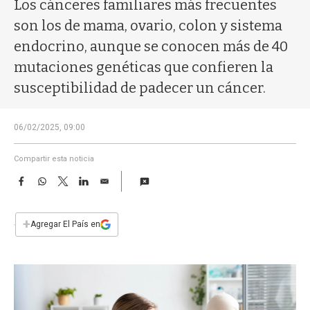
a
Los cánceres familiares más frecuentes
son los de mama, ovario, colon y sistema
endocrino, aunque se conocen más de 40
mutaciones genéticas que confieren la
susceptibilidad de padecer un cáncer.
06/02/2025, 09:00
Compartir esta noticia
F
W
T
L
E
a
h
w
i
m
c
a
i
n
a
e
t
t
k
i
+
Agregar El País en
b
s
t
e
l
o
A
e
d
o
p
r
I
k
p
n