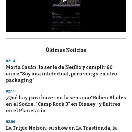
0
s
e
c
Últimas Noticias
o
n
02:14
d
Moria Casán, la serie de Netflix y cumplir 80
s
o
años: “Soy una intelectual, pero vengo en otro
f
packaging”
3
3
s
02:11
e
¿Qué hay para hacer en la semana? Ruben Blades
c
en el Sodre, "Camp Rock 3" en Disney+ y Buitres
o
n
en el Planetario
d
s
02:06
La Triple Nelson: su show en La Trastienda, la