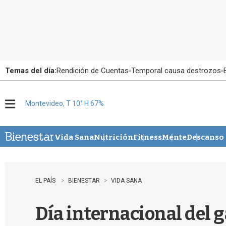
Temas del día:
Rendición de Cuentas
Temporal causa destrozos
Montevideo, T 10° H 67%
M
e
n
u
Vida Sana
Nutrición
Fitness
Mente
Descanso
EL PAÍS
BIENESTAR
VIDA SANA
Día internacional del g