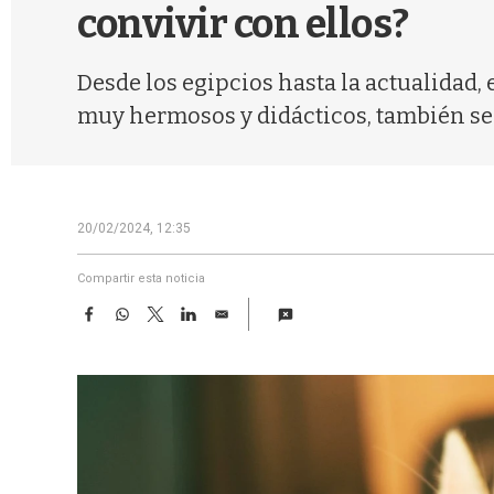
convivir con ellos?
Desde los egipcios hasta la actualidad,
muy hermosos y didácticos, también se 
20/02/2024, 12:35
Compartir esta noticia
F
W
T
L
E
a
h
w
i
m
c
a
i
n
a
e
t
t
k
i
b
s
t
e
l
o
A
e
d
o
p
r
I
k
p
n