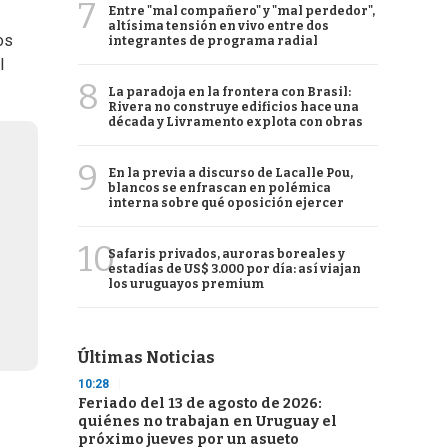
7
Entre "mal compañero" y "mal perdedor",
altísima tensión en vivo entre dos
tos
integrantes de programa radial
l
8
La paradoja en la frontera con Brasil:
Rivera no construye edificios hace una
década y Livramento explota con obras
9
En la previa a discurso de Lacalle Pou,
blancos se enfrascan en polémica
interna sobre qué oposición ejercer
10
Safaris privados, auroras boreales y
estadías de US$ 3.000 por día: así viajan
los uruguayos premium
Últimas Noticias
10:28
Feriado del 13 de agosto de 2026:
quiénes no trabajan en Uruguay el
próximo jueves por un asueto