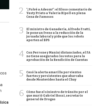
2
"¡Volvé a Adeom!": el filoso comentario de
Yesty Prieto a Valeria Ripoll en plena
Cena de Famosos
3
El ministro de Ganadería, Alfredo Fratti,
le pone un freno a la reducción de la
jornada laboral y pide que los robots
aporten al BPS
4
Con Perrone y Manini distanciados, el FA
no tiene asegurados los votos para la
aprobación de la Rendición de Cuentas
5
Cesó la alerta amarilla por vientos
icos
fuertes y persistentes que abarcaba
desde Montevideo hasta el Chuy
na
6
n
Cómo fue el siniestro de tránsito por el
que murió Gabriel Rossi, secretario
general de Drogas
ísica