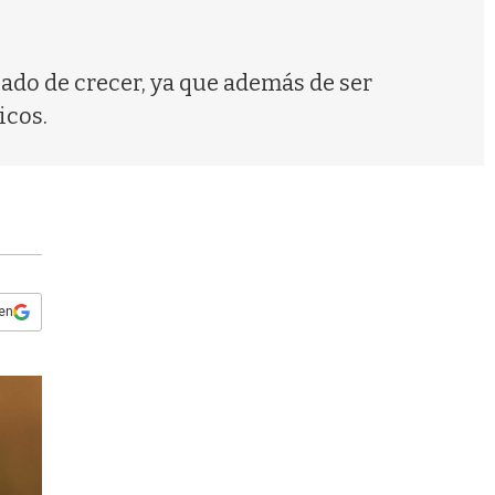
s
q
u
e
jado de crecer, ya que además de ser
d
icos.
a
 en