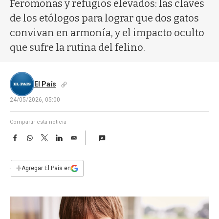
a
Feromonas y refugios elevados: las claves
de los etólogos para lograr que dos gatos
convivan en armonía, y el impacto oculto
que sufre la rutina del felino.
El País
24/05/2026, 05:00
Compartir esta noticia
F
W
T
L
E
a
h
w
i
m
c
a
i
n
a
e
t
t
k
i
+
Agregar El País en
b
s
t
e
l
o
A
e
d
o
p
r
I
k
p
n