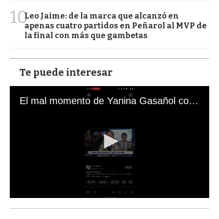
10
Leo Jaime: de la marca que alcanzó en
apenas cuatro partidos en Peñarol al MVP de
la final con más que gambetas
Te puede interesar
El mal momento de Yanina Gasañol con un hincha argentino en "Subrayado"
0
s
e