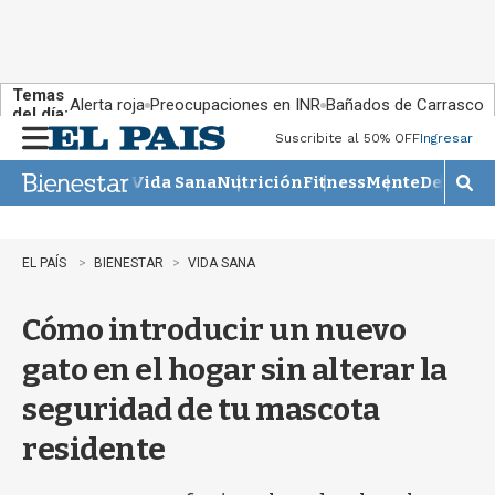
Temas
Alerta roja
Preocupaciones en INR
Bañados de Carrasco
del día:
Suscribite al 50% OFF
Ingresar
M
e
Vida Sana
Nutrición
Fitness
Mente
Descans
n
M
u
o
s
t
EL PAÍS
BIENESTAR
VIDA SANA
r
a
Cómo introducir un nuevo
r
b
gato en el hogar sin alterar la
�
s
seguridad de tu mascota
q
u
residente
e
d