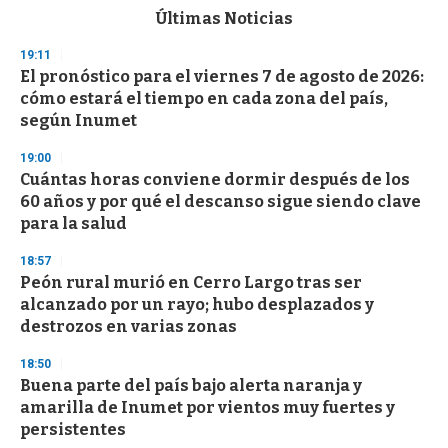
c
Últimas Noticias
o
n
19:11
d
El pronóstico para el viernes 7 de agosto de 2026:
s
o
cómo estará el tiempo en cada zona del país,
f
según Inumet
3
3
s
19:00
e
Cuántas horas conviene dormir después de los
c
60 años y por qué el descanso sigue siendo clave
o
n
para la salud
d
s
18:57
Peón rural murió en Cerro Largo tras ser
alcanzado por un rayo; hubo desplazados y
destrozos en varias zonas
18:50
Buena parte del país bajo alerta naranja y
amarilla de Inumet por vientos muy fuertes y
persistentes