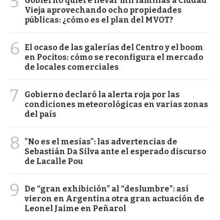
5
Gobierno quiere llevar mil familias a Ciudad
Vieja aprovechando ocho propiedades
públicas: ¿cómo es el plan del MVOT?
6
El ocaso de las galerías del Centro y el boom
en Pocitos: cómo se reconfigura el mercado
de locales comerciales
7
Gobierno declaró la alerta roja por las
condiciones meteorológicas en varias zonas
del país
8
"No es el mesías": las advertencias de
Sebastián Da Silva ante el esperado discurso
de Lacalle Pou
9
De “gran exhibición” al “deslumbre”: así
vieron en Argentina otra gran actuación de
Leonel Jaime en Peñarol