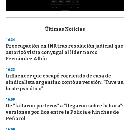
0
s
e
c
Últimas Noticias
o
n
16:34
d
Preocupación en INR tras resolución judicial que
s
o
autorizó visita conyugal al líder narco
f
Fernández Albín
3
3
s
16:33
e
Influencer que escapó corriendo de casa de
c
sindicalista argentino contó su versión: "Tuve un
o
n
brote psicótico"
d
s
16:09
De "faltaron porteros" a "llegaron sobre la hora":
versiones por líos entre la Policía e hinchas de
Peñarol
16:09