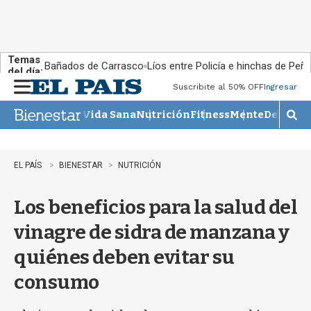
Temas
Bañados de Carrasco
Líos entre Policía e hinchas de Peña
del día:
Suscribite al 50% OFF
Ingresar
M
e
Vida Sana
Nutrición
Fitness
Mente
Descans
n
M
u
o
s
t
EL PAÍS
BIENESTAR
NUTRICIÓN
r
a
Los beneficios para la salud del
r
b
vinagre de sidra de manzana y
�
s
quiénes deben evitar su
q
u
consumo
e
d