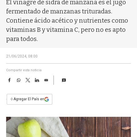
a
El vinagre de sidra de manzana es el jugo
fermentado de manzanas trituradas.
Contiene ácido acético y nutrientes como
vitaminas B y vitamina C, pero no es apto
para todos.
21/06/2024, 08:00
Compartir esta noticia
F
W
T
L
E
a
h
w
i
m
c
a
i
n
a
e
t
t
k
i
+
Agregar El País en
b
s
t
e
l
o
A
e
d
o
p
r
I
k
p
n