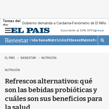
Temas del
Gobierno demanda a Cardama
Fenómeno de El Niño
día:
Suscribite al 50% OFF
Ingresar
M
e
Vida Sana
Nutrición
Fitness
Mente
Descans
n
M
u
o
s
t
EL PAÍS
BIENESTAR
NUTRICIÓN
r
a
NUTRICIÓN
r
b
Refrescos alternativos: qué
�
s
son las bebidas probióticas y
q
u
cuáles son sus beneficios para
e
d
la salud