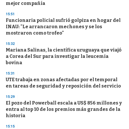
mejor compañía
o
n
d
15:51
s
Funcionaria policial sufrió golpiza en hogar del
INAU: "Le arrancaron mechones y se los
mostraron como trofeo"
15:32
Mariana Salinas, la científica uruguaya que viajó
a Corea del Sur para investigar la leucemia
bovina
15:31
UTE trabaja en zonas afectadas por el temporal
en tareas de seguridad y reposición del servicio
15:29
El pozo del Powerball escala a US$ 856 millones y
entra al top 10 de los premios más grandes de la
historia
15:15