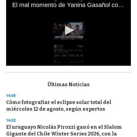
El mal momento de Yanina Gasañol con un hincha argentino en "Subrayado"
0
s
e
c
Últimas Noticias
o
n
16:05
d
Cómo fotografiar el eclipse solar total del
s
o
miércoles 12 de agosto, según expertos
f
3
16:02
3
s
El uruguayo Nicolás Pirozzi ganó en el Slalom
e
Gigante del Chile Winter Series 2026, con la
c