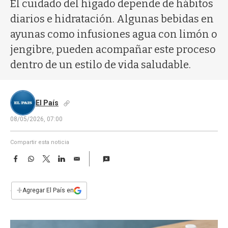
a
El cuidado del hígado depende de hábitos
diarios e hidratación. Algunas bebidas en
ayunas como infusiones agua con limón o
jengibre, pueden acompañar este proceso
dentro de un estilo de vida saludable.
El País
08/05/2026, 07:00
Compartir esta noticia
F
W
T
L
E
a
h
w
i
m
c
a
i
n
a
e
t
t
k
i
+
Agregar El País en
b
s
t
e
l
o
A
e
d
o
p
r
I
k
p
n