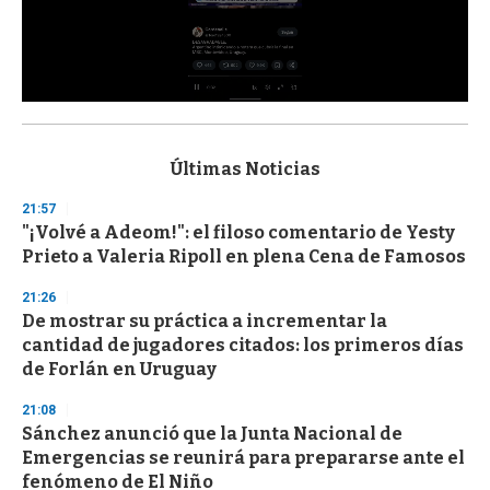
0
s
e
c
Últimas Noticias
o
n
21:57
d
"¡Volvé a Adeom!": el filoso comentario de Yesty
s
o
Prieto a Valeria Ripoll en plena Cena de Famosos
f
3
21:26
3
s
De mostrar su práctica a incrementar la
e
cantidad de jugadores citados: los primeros días
c
de Forlán en Uruguay
o
n
d
21:08
s
Sánchez anunció que la Junta Nacional de
Emergencias se reunirá para prepararse ante el
fenómeno de El Niño