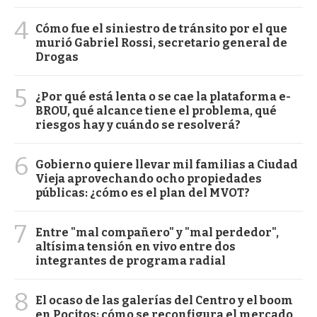
4
Cómo fue el siniestro de tránsito por el que
murió Gabriel Rossi, secretario general de
Drogas
5
¿Por qué está lenta o se cae la plataforma e-
BROU, qué alcance tiene el problema, qué
riesgos hay y cuándo se resolverá?
6
Gobierno quiere llevar mil familias a Ciudad
Vieja aprovechando ocho propiedades
públicas: ¿cómo es el plan del MVOT?
7
Entre "mal compañero" y "mal perdedor",
altísima tensión en vivo entre dos
integrantes de programa radial
8
El ocaso de las galerías del Centro y el boom
en Pocitos: cómo se reconfigura el mercado