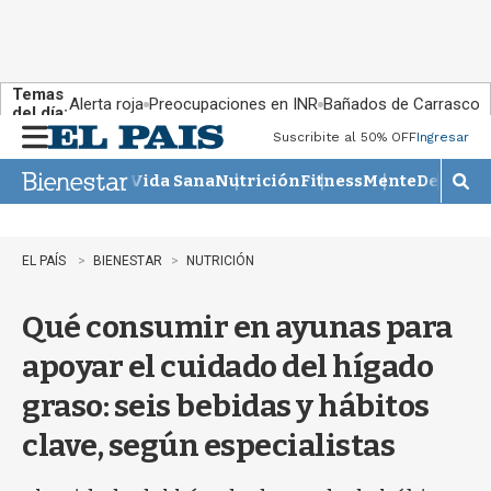
Temas
Alerta roja
Preocupaciones en INR
Bañados de Carrasco
del día:
Suscribite al 50% OFF
Ingresar
M
e
Vida Sana
Nutrición
Fitness
Mente
Descans
n
M
u
o
s
t
EL PAÍS
BIENESTAR
NUTRICIÓN
r
a
Qué consumir en ayunas para
r
b
apoyar el cuidado del hígado
�
s
graso: seis bebidas y hábitos
q
u
clave, según especialistas
e
d