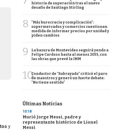
7
historia de superación tras el nuevo
desafío de Santiago Stirling
8
"Más burocracia y complicación":
supermercados y comercios cuestionan
medida de informar precios por unidad y
piden cambios
9
La basura de Montevideo seguirá yendo a
Felipe Cardoso hasta al menos 2055, con
las obras que prevé la IMM
10
Conductor de "Subrayado" criticó el paro
de maestros y generó un fuerte debate:
"No tiene sentido"
Últimas Noticias
10:18
Murió Jorge Messi, padre y
representante histórico de Lionel
tos
y
Messi