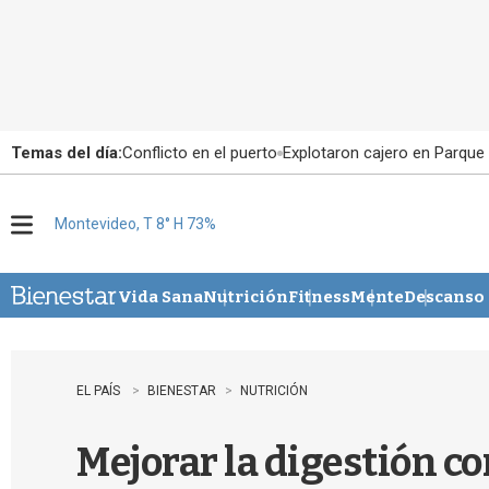
Temas del día:
Conflicto en el puerto
Explotaron cajero en Parque
Montevideo, T 8° H 73%
M
e
n
u
Vida Sana
Nutrición
Fitness
Mente
Descanso
EL PAÍS
BIENESTAR
NUTRICIÓN
Mejorar la digestión co