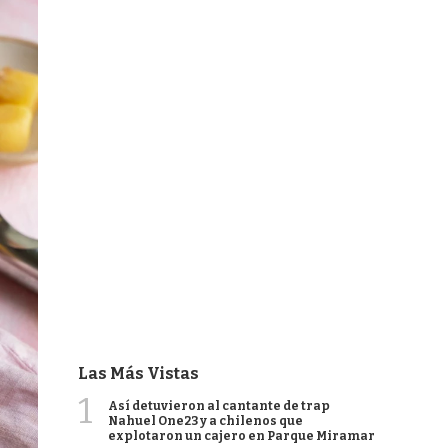
Las Más Vistas
1
Así detuvieron al cantante de trap
Nahuel One23 y a chilenos que
explotaron un cajero en Parque Miramar