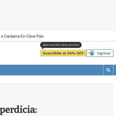
 a Cardama
En Clave País
Suscribite al 50% OFF
Ingresar
M
o
s
t
r
a
r
perdicia:
b
�