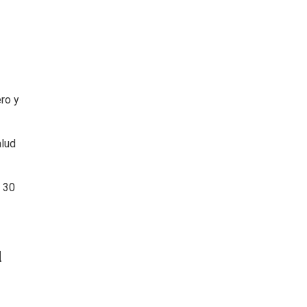
ero y
alud
r 30
l