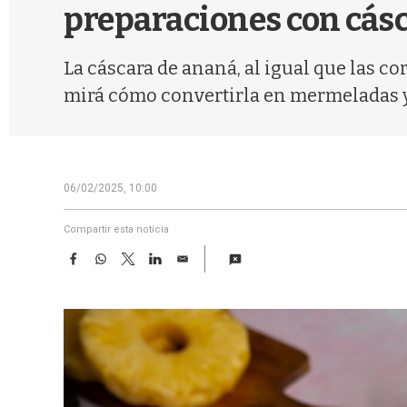
preparaciones con cás
La cáscara de ananá, al igual que las cor
mirá cómo convertirla en mermeladas y
06/02/2025, 10:00
Compartir esta noticia
F
W
T
L
E
a
h
w
i
m
c
a
i
n
a
e
t
t
k
i
b
s
t
e
l
o
A
e
d
o
p
r
I
k
p
n