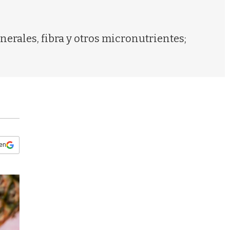
s
q
u
e
inerales, fibra y otros micronutrientes;
d
a
 en