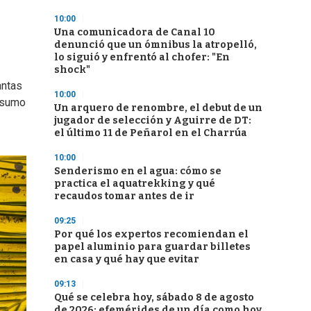
10:00
Una comunicadora de Canal 10
denunció que un ómnibus la atropelló,
lo siguió y enfrentó al chofer: "En
shock"
antas
10:00
onsumo
Un arquero de renombre, el debut de un
jugador de selección y Aguirre de DT:
el último 11 de Peñarol en el Charrúa
10:00
Senderismo en el agua: cómo se
practica el aquatrekking y qué
recaudos tomar antes de ir
09:25
Por qué los expertos recomiendan el
papel aluminio para guardar billetes
en casa y qué hay que evitar
09:13
Qué se celebra hoy, sábado 8 de agosto
de 2026: efemérides de un día como hoy