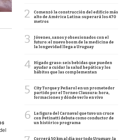
2
Comenzó la construcción del edificio más
alto de América Latina: superará los 470
metros
3
Jóvenes, sanos y obsesionados con el
futuro: el nuevo boom de la medicina de
la longevidad llega a Uruguay
4
Hígado graso: seis bebidas que pueden
ayudar a cuidar la salud hepática y los
hábitos que las complementan
5
City Torque y Peñarol en un prometedor
partido por el Torneo Clausura: hora,
formaciones y dónde verlo en vivo
6
La figura del Carnaval que tuvo un cruce
con Petinatti debuta como conductor de
os
un histórico programa
del
Correrá 50 km al día por todo Uruguay: la