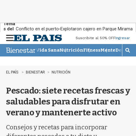
Tema
s del
Conflicto en el puerto
Explotaron cajero en Parque Miramar
día:
Suscribite al 50% OFF
Ingresar
M
e
Vida Sana
Nutrición
Fitness
Mente
Descans
n
M
u
o
s
t
EL PAÍS
BIENESTAR
NUTRICIÓN
r
a
Pescado: siete recetas frescas y
r
b
saludables para disfrutar en
�
s
verano y mantenerte activo
q
u
e
Consejos y recetas para incorporar
d