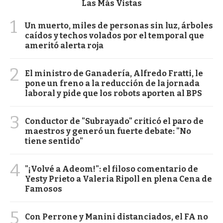
Las Más Vistas
1
Un muerto, miles de personas sin luz, árboles
caídos y techos volados por el temporal que
ameritó alerta roja
2
El ministro de Ganadería, Alfredo Fratti, le
pone un freno a la reducción de la jornada
laboral y pide que los robots aporten al BPS
3
Conductor de "Subrayado" criticó el paro de
maestros y generó un fuerte debate: "No
tiene sentido"
4
"¡Volvé a Adeom!": el filoso comentario de
Yesty Prieto a Valeria Ripoll en plena Cena de
Famosos
5
Con Perrone y Manini distanciados, el FA no