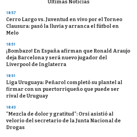
Últimas Noticias
o
n
18:57
d
Cerro Largo vs. Juventud en vivo por el Torneo
s
o
Clausura: pasó la lluvia y arranca el fútbol en
f
Melo
3
3
s
18:51
e
¡Bombazo! En España afirman que Ronald Araujo
c
deja Barcelona y será nuevo jugador del
o
n
Liverpool de Inglaterra
d
s
18:51
Liga Uruguaya: Peñarol completó su plantel al
firmar con un puertorriqueño que puede ser
rival de Uruguay
18:43
"Mezcla de dolor y gratitud": Orsi asistió al
velorio del secretario de la Junta Nacional de
Drogas