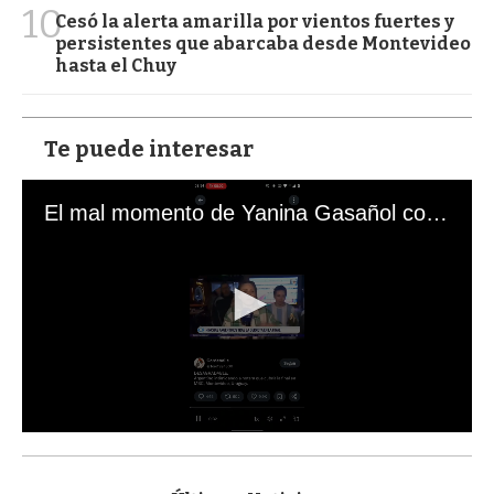
10
Cesó la alerta amarilla por vientos fuertes y
persistentes que abarcaba desde Montevideo
hasta el Chuy
Te puede interesar
El mal momento de Yanina Gasañol con un hincha argentino en "Subrayado"
0
s
e
c