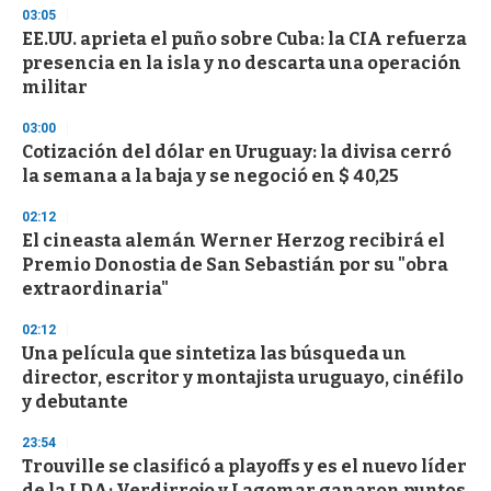
n
03:05
d
EE.UU. aprieta el puño sobre Cuba: la CIA refuerza
s
o
presencia en la isla y no descarta una operación
f
militar
3
3
s
03:00
e
Cotización del dólar en Uruguay: la divisa cerró
c
la semana a la baja y se negoció en $ 40,25
o
n
d
02:12
s
El cineasta alemán Werner Herzog recibirá el
Premio Donostia de San Sebastián por su "obra
extraordinaria"
02:12
Una película que sintetiza las búsqueda un
director, escritor y montajista uruguayo, cinéfilo
y debutante
23:54
Trouville se clasificó a playoffs y es el nuevo líder
de la LDA; Verdirrojo y Lagomar ganaron puntos