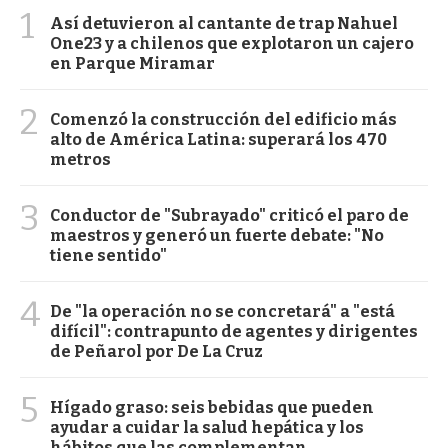
1
Así detuvieron al cantante de trap Nahuel
One23 y a chilenos que explotaron un cajero
en Parque Miramar
2
Comenzó la construcción del edificio más
alto de América Latina: superará los 470
metros
3
Conductor de "Subrayado" criticó el paro de
maestros y generó un fuerte debate: "No
tiene sentido"
4
De "la operación no se concretará" a "está
difícil": contrapunto de agentes y dirigentes
de Peñarol por De La Cruz
5
Hígado graso: seis bebidas que pueden
ayudar a cuidar la salud hepática y los
hábitos que las complementan