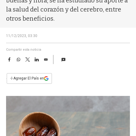
buenas y fibra; se ha estudiado su aporte a
a
la salud del corazón y del cerebro, entre
otros beneficios.
11/12/2023, 03:30
Compartir esta noticia
F
W
T
L
E
a
h
w
i
m
c
a
i
n
a
e
t
t
k
i
+
Agregar El País en
b
s
t
e
l
o
A
e
d
o
p
r
I
k
p
n