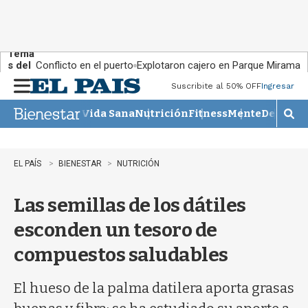
Tema
s del
Conflicto en el puerto
Explotaron cajero en Parque Miramar
día:
Suscribite al 50% OFF
Ingresar
M
e
Vida Sana
Nutrición
Fitness
Mente
Descans
n
M
u
o
s
t
EL PAÍS
BIENESTAR
NUTRICIÓN
r
a
Las semillas de los dátiles
r
b
esconden un tesoro de
�
s
compuestos saludables
q
u
e
El hueso de la palma datilera aporta grasas
d