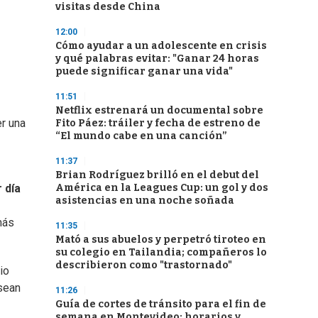
visitas desde China
12:00
Cómo ayudar a un adolescente en crisis
y qué palabras evitar: "Ganar 24 horas
puede significar ganar una vida"
11:51
Netflix estrenará un documental sobre
r una
Fito Páez: tráiler y fecha de estreno de
“El mundo cabe en una canción”
11:37
Brian Rodríguez brilló en el debut del
América en la Leagues Cup: un gol y dos
 día
asistencias en una noche soñada
más
11:35
Mató a sus abuelos y perpetró tiroteo en
su colegio en Tailandia; compañeros lo
describieron como "trastornado"
io
 sean
11:26
Guía de cortes de tránsito para el fin de
semana en Montevideo: horarios y