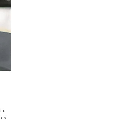
po
 es