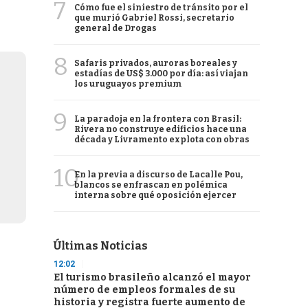
7
Cómo fue el siniestro de tránsito por el
que murió Gabriel Rossi, secretario
general de Drogas
8
Safaris privados, auroras boreales y
estadías de US$ 3.000 por día: así viajan
los uruguayos premium
9
La paradoja en la frontera con Brasil:
Rivera no construye edificios hace una
década y Livramento explota con obras
10
En la previa a discurso de Lacalle Pou,
blancos se enfrascan en polémica
interna sobre qué oposición ejercer
Últimas Noticias
12:02
El turismo brasileño alcanzó el mayor
número de empleos formales de su
historia y registra fuerte aumento de