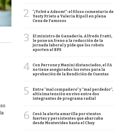
2
"¡Volvé a Adeom!": el filoso comentario de
Yesty Prieto a Valeria Ripoll en plena
Cena de Famosos
3
El ministro de Ganadería, Alfredo Fratti,
le pone un freno a la reducción de la
jornada laboral y pide que los robots
aporten al BPS
4
Con Perrone y Manini distanciados, el FA
no tiene asegurados los votos para la
aprobación de la Rendición de Cuentas
5
Entre "mal compañero" y "mal perdedor",
altísima tensión en vivo entre dos
integrantes de programa radial
uso
6
la
Cesó la alerta amarilla por vientos
fuertes y persistentes que abarcaba
desde Montevideo hasta el Chuy