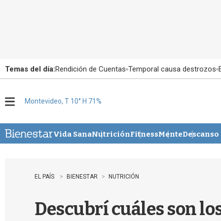
Temas del día:
Rendición de Cuentas
Temporal causa destrozos
Montevideo, T 10° H 71%
M
e
n
u
Vida Sana
Nutrición
Fitness
Mente
Descanso
EL PAÍS
BIENESTAR
NUTRICIÓN
Descubrí cuáles son lo