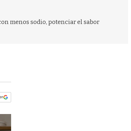
s
q
u
e
 con menos sodio, potenciar el sabor
d
a
 en