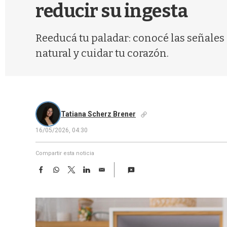
reducir su ingesta
Reeducá tu paladar: conocé las señales 
natural y cuidar tu corazón.
Tatiana Scherz Brener
16/05/2026, 04:30
Compartir esta noticia
F
W
T
L
E
a
h
w
i
m
c
a
i
n
a
e
t
t
k
i
b
s
t
e
l
o
A
e
d