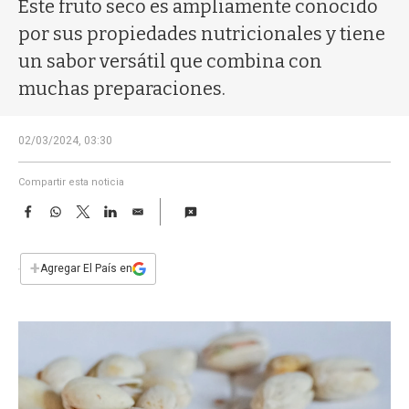
a
Este fruto seco es ampliamente conocido
por sus propiedades nutricionales y tiene
un sabor versátil que combina con
muchas preparaciones.
02/03/2024, 03:30
Compartir esta noticia
F
W
T
L
E
a
h
w
i
m
c
a
i
n
a
e
t
t
k
i
+
Agregar El País en
b
s
t
e
l
o
A
e
d
o
p
r
I
k
p
n