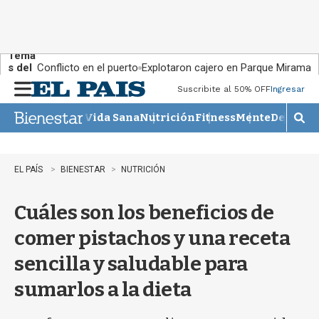
Tema
s del
Conflicto en el puerto
Explotaron cajero en Parque Miramar
día:
Suscribite al 50% OFF
Ingresar
M
e
Vida Sana
Nutrición
Fitness
Mente
Descans
n
M
u
o
s
t
EL PAÍS
BIENESTAR
NUTRICIÓN
r
a
Cuáles son los beneficios de
r
b
comer pistachos y una receta
�
s
sencilla y saludable para
q
u
sumarlos a la dieta
e
d