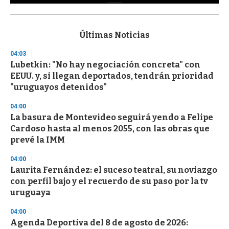
0
s
e
c
Últimas Noticias
o
n
04:03
d
Lubetkin: "No hay negociación concreta" con
s
o
EEUU. y, si llegan deportados, tendrán prioridad
f
"uruguayos detenidos"
3
3
s
04:00
e
La basura de Montevideo seguirá yendo a Felipe
c
Cardoso hasta al menos 2055, con las obras que
o
n
prevé la IMM
d
s
04:00
Laurita Fernández: el suceso teatral, su noviazgo
con perfil bajo y el recuerdo de su paso por la tv
uruguaya
04:00
Agenda Deportiva del 8 de agosto de 2026: